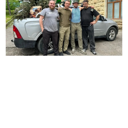
Фото: пресс-служба администрации Кисловодска
Пикап и дрон-детектор передали бойцу, прибывшему
в родной город вместе со своим командиром. Цель
визита – лично принять технику и груз, необходимые
для нужд подразделения.
Вместе с командиром боец лично выбрал
автомобиль. После тщательной проверки
техсостояния, салон был загружен гуманитарной
помощью и масксетями, предоставленными фондом
«КислоVодск.Za Наших».
Современный дрон-детектор «Булат-4» уже не раз
доказывал свою эффективность, помогая