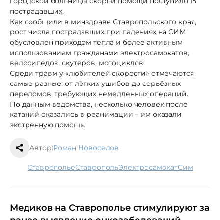
городской больницы скорой помощи поступило 15
пострадавших.
Как сообщили в минздраве Ставропольского края,
рост числа пострадавших при падениях на СИМ
обусловлен приходом тепла и более активным
использованием гражданами электросамокатов,
велосипедов, скутеров, мотоциклов.
Среди травм у «любителей скорости» отмечаются
самые разные: от лёгких ушибов до серьёзных
переломов, требующих немедленных операций.
По данным ведомства, несколько человек после
катаний оказались в реанимации – им оказали
экстренную помощь.
Автор:
Роман Новоселов
Ставрополье
Ставрополь
электросамокат
сим
Медиков на Ставрополье стимулируют за
ранее выявление онкозаболеваний