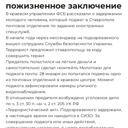
пожизненное заключение
В краевом управлении ФСБ рассказали о задержании
молодого человека, который поджег в Ставрополе
почтовое отделение по заданию иностранных
спецслужб.
В начале года через мессенджер на подозреваемого
вышел сотрудник Службы безопасности Украины.
Террорист предложил ставропольцу за мзду
совершить теракт.
Предатель польстился на лёгкие деньги и
самостоятельно сделал «коктейль Молотова» для
поджога почты. 28 января он попытался поджечь одно
из почтовых отделений в краевом центре. Момент
поджога зафиксировали камеры уличного
видеонаблюдения.
В отношении предателя возбуждено уголовное дело
по ч. 3 ст. 30 п. «а» ч. 2 ст. 205 УК РФ
«Террористический акт». Подозреваемого задержали,
в настоящее время он находится в СИЗО. За
совершение поджога или иных действий,
устрашающих население, в целях дестабилизации