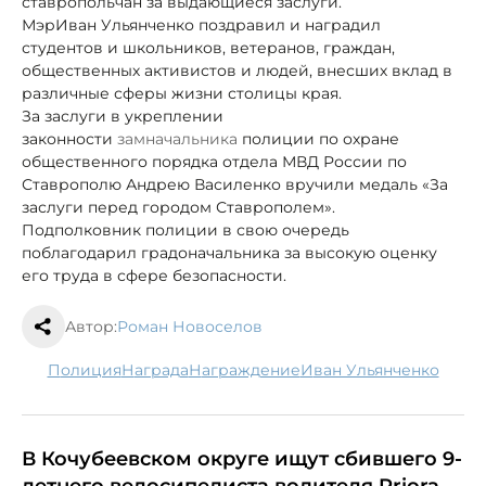
ставропольчан за выдающиеся заслуги.
Мэр
Иван Ульянченко поздравил и наградил
студентов и школьников, ветеранов, граждан,
общественных активистов и людей, внесших вклад в
различные сферы жизни столицы края.
За заслуги в укреплении
законности
замначальника
полиции по охране
общественного порядка отдела МВД России по
Ставрополю Андрею Василенко вручили медаль «За
заслуги перед городом Ставрополем».
Подполковник полиции в свою очередь
поблагодарил градоначальника за высокую оценку
его труда в сфере безопасности.
Автор:
Роман Новоселов
полиция
награда
награждение
Иван Ульянченко
В Кочубеевском округе ищут сбившего 9-
летнего велосипедиста водителя Priora