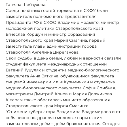
Татьяна Шебзухова.
Среди почётных гостей торжества в СКФУ были
заместитель полномочного представителя
Президента РФ в СКФО Владимир Надыкто, министр
молодёжной политики Ставропольского края
Вячеслав Коршун и министр образования
Ставропольского края Мария Смагина, первый
заместитель главы администрации города
Ставрополя Ангелина Диреганова.
Свои судьбы в День семьи, любви и верности связали
студент факультета международных отношений
Евгений Гуцуляк и студентка медико‑биологического
факультета Анна Вяткина, обучающийся факультета
пищевой инженерии Илья Кузьмичкин и студентка
медико-биологического факультета Софья Срибная,
магистранты Дмитрий Конев и Мария Должикова.
К парам также обратилась министр образования
Ставропольского края Мария Смагина:
"От имени губернатора Владимира Владимирова и от
себя лично поздравляю молодые пары с этим
замечательным днём – днём бракосочетания. Сегодня