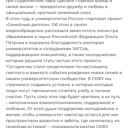
три студенческие пары сделали главный выбор в
своей жизни — превратили дружбу и любовь в
официальный, крепкий семейный союз.
В этом году в университетах России стартовал проект
«Семейный диплом». Об этом в своём
видеообращении рассказала заместитель министра
образования и науки Российской Федерации Ольга
Петрова и выразила благодарность ректорам
университетов и сотрудникам ЗАГСов,
поддержавшим инициативу, а также молодожёнам,
которые решили стать частью этого проекта.
"Сегодня мы стали свидетелями по-настоящему
светлого и важного события рождения новых семей в
нашем университетском сообществе. В СКФУ мы
стремимся создавать условия, в которых молодые
люди могут гармонично сочетать учёбу и личное
счастье. Пусть союз этих пар будет крепким, а их путь
– наполненным взаимопониманием, поддержкой и
любовью. От всей души поздравляю молодожёнов и
желаю, чтобы университет навсегда остался для них
пространством развития и заботы, где начиналась их
семейная история", – подчеркнула ректор СКФУ