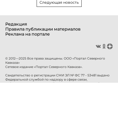
Следующая новость
Редакция
Правила публикации материалов
Реклама на портале
© 2012—2025 Все права защищены. ООО «Портал Северного
Кавказа»
Сетевое издание «Портал Северного Кавказа».
Свидетельство о регистрации СМИ ЭЛ № ФС 77 - 53481 выдано
Федеральной службой по надзору в сфере связи,
информационных технологий и массовых коммуникаций
(Роскомнадзор) 10 апреля 2013 года.
Учредитель: ООО «Портал Северного Кавказа»
Главный редактор: Баканова Е.Н.
info@sevkavportal.ru
E-mail:
Телефон: +7-8652-226-226
При использовании информации гиперссылка на сайт