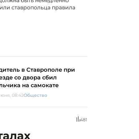
 должна быть немедленно
мнили ставропольца правила
дитель в Ставрополе при
езде со двора сбил
льчика на самокате
июня, 08:42
Общество
481
талах