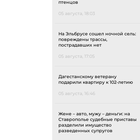
птенцов
05 августа, 18:03
На Эльбрусе сошел ночной сель:
повреждены трассы,
пострадавших нет
05 августа, 17:05
Дагестанскому ветерану
подарили квартиру к 102-летию
05 августа, 16:46
Жене – авто, мужу – деньги: на
Ставрополье судебные приставы
разделили имущество
разведенных супругов