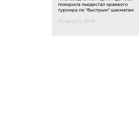
покорила пьедестал краевого
турнира по "быстрым" шахматам
05 августа, 09:18