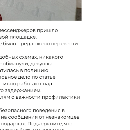
з мессенджеров пришло
вой площадке.
е было предложено перевести
одобных схемах, никакого
е обманули, девушка
атилась в полицию.
овное дело по статье
ктивно работают над
го задержанием.
лям о важности профилактики
безопасного поведения в
ь на сообщения от незнакомцев
 подарках. Подчеркните, что