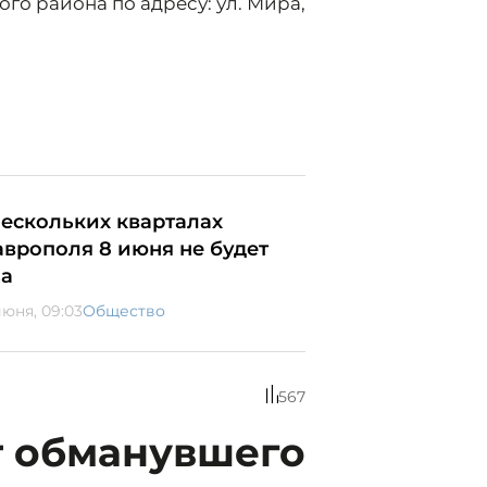
о района по адресу: ул. Мира,
нескольких кварталах
аврополя 8 июня не будет
за
июня, 09:03
Общество
567
т обманувшего