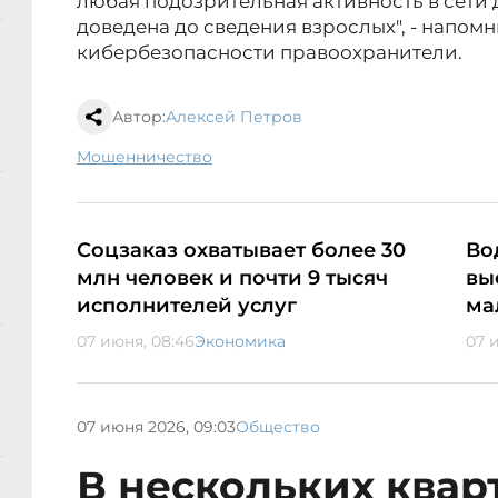
любая подозрительная активность в сети
доведена до сведения взрослых", - напо
кибербезопасности правоохранители.
Автор:
Алексей Петров
мошенничество
Соцзаказ охватывает более 30
Во
млн человек и почти 9 тысяч
вы
исполнителей услуг
ма
07 июня, 08:46
Экономика
07 
07 июня 2026, 09:03
Общество
В нескольких квар