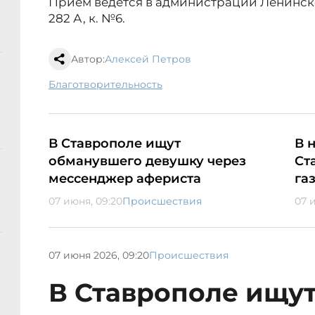
Прием ведется в администрации Ленинског
282 А, к. №6.
Автор:
Алексей Петров
благотворительность
В Ставрополе ищут
В 
обманувшего девушку через
Ст
мессенджер афериста
га
07 июня, 09:20
Происшествия
07 
07 июня 2026, 09:20
Происшествия
В Ставрополе ищу