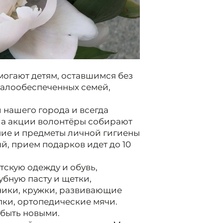
могают детям, оставшимся без
малообеспеченных семей,
 нашего города и всегда
. На акции волонтёры собирают
ние и предметы личной гигиены
й, прием подарков идет до 10
скую одежду и обувь,
убную пасту и щетки,
ники, кружки, развивающие
пки, ортопедические мячи.
 быть новыми.