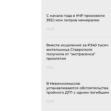
С начала года в КЧР произвели
393,1 млн литров минералки
14:02
Вместе исцеления за ₽340 тысяч
жительница Ставрополя
получила от "экстрасенса"
проклятия
13:51
В Невинномысске
устанавливаются обстоятельства
тройного ДТП с одним погибшим
12:57