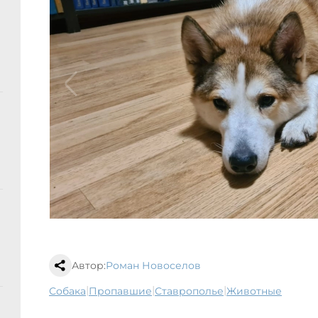
Автор:
Роман Новоселов
|
|
|
собака
пропавшие
Ставрополье
животные