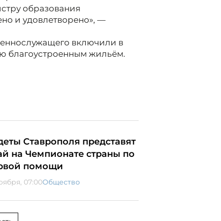
истру образования
ено и удовлетворено», —
оеннослужащего включили в
ю благоустроенным жильём.
деты Ставрополя представят
ай на Чемпионате страны по
рвой помощи
оября, 07:00
Общество