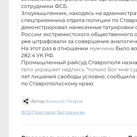
сотрудники ФСБ.
Злоумышленник, находясь на администра
спецприемника отдела полиции по Ставр
демонстрировал нанесенные татуировки 
России экстремистского общественного 
уже штрафовали за совершение аналогич
На этот раз в отношении
мужчины
было во
282.4 УК РФ.
Промышленный райсуд Ставрополя назна
тело украшает надпись "только Бог мне суд
лет лишения свободы условно, сообщила
по Ставропольскому краю.
Автор:
Алексей Петров
|
|
ФСБ
приговор
экстремизм