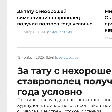
За тату с нехорошей
Ми
символикой ставрополец
Ст
получил полтора года условно
пр
кв
12 ноября, 11:54
Происшествия
12 н
12 ноября 2025, 11:54
Происшествия
За тату с нехорош
ставрополец полу
года условно
Противоправную деятельность ставропол
Хуршудова, причастного к неоднократно
символики экстремистской организации,