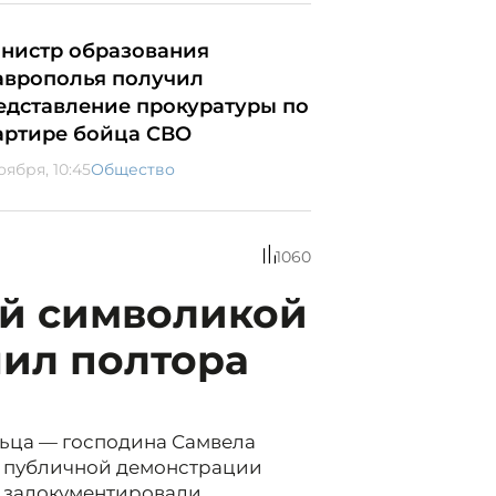
нистр образования
аврополья получил
едставление прокуратуры по
артире бойца СВО
оября, 10:45
Общество
1060
ей символикой
чил полтора
ьца — господина Самвела
й публичной демонстрации
 задокументировали