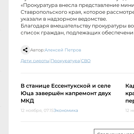
«Прокуратура внесла представление мин
Ставропольского края, которое рассмотр
указали в надзорном ведомстве.
Благодаря вмешательству прокуратуры в
список граждан, подлежащих обеспечени
Автор:
Алексей Петров
|
|
дети сироты
прокуратура
СВО
В станице Ессентукской и селе
Ка
Юца завершён капремонт двух
кр
МКД
пе
12 ноября, 07:15
Экономика
12 н