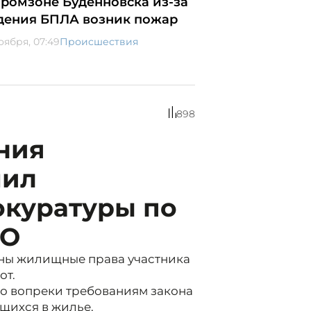
промзоне Будённовска из-за
дения БПЛА возник пожар
оября, 07:49
Происшествия
898
ния
чил
окуратуры по
ВО
ны жилищные права участника
от.
то вопреки требованиям закона
щихся в жилье.