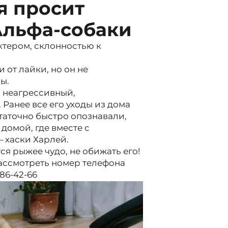
я просит
Альфа-собаки
ктером, склонностью к
 от лайки, но он не
ы.
, неагрессивный,
Ранее все его уходы из дома
таточно быстро опознавали,
домой, где вместе с
– хаски Харлей.
ся рыжее чудо, не обижать его!
рассмотреть номер телефона
86-42-66
2/5