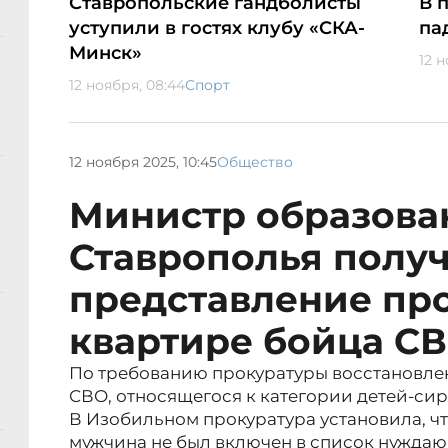
Ставропольские гандболисты
В 
уступили в гостях клубу «СКА-
па
Минск»
12 н
12 ноября, 08:44
Спорт
12 ноября 2025, 10:45
Общество
Министр образова
Ставрополья полу
представление пр
квартире бойца С
По требованию прокуратуры восстановле
СВО, относящегося к категории детей-сир
В Изобильном прокуратура установила, ч
мужчина не был включен в список нуждаю