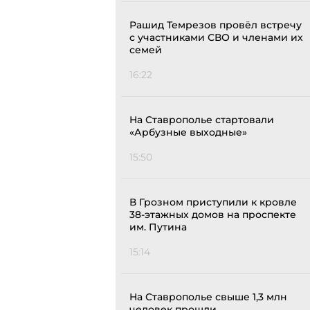
Рашид Темрезов провёл встречу
с участниками СВО и членами их
семей
16:22
На Ставрополье стартовали
«Арбузные выходные»
15:50
В Грозном приступили к кровле
38-этажных домов на проспекте
им. Путина
15:14
На Ставрополье свыше 1,3 млн
человек прошли