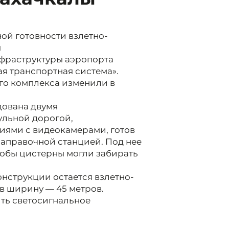
ной готовности взлетно-
ы
фраструктуры аэропорта
я транспортная система».
о комплекса изменили в
дована двумя
льной дорогой,
ями с видеокамерами, готов
заправочной станцией. Под нее
тобы цистерны могли забирать
нструкции остается взлетно-
 в ширину — 45 метров.
ить светосигнальное