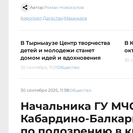
Автор:
Роман Новоселов
|
|
аэропорт
Дагестан
Махачкала
В Тырныаузе Центр творчества
В 
детей и молодежи станет
ок
домом идей и вдохновения
30 с
30 сентября, 11:01
Общество
30 сентября 2025, 11:38
Общество
Начальника ГУ МЧ
Кабардино-Балкар
по подозрению в к