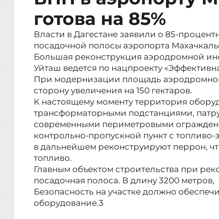
готова на 85%
Власти в Дагестане заявили о 85-процент
посадочной полосы аэропорта Махачкал
Большая реконструкция аэродромной ин
Уйташ ведется по нацпроекту «Эффективна
При модернизации площадь аэродромног
сторону увеличения на 150 гектаров.
К настоящему моменту территория обору
трансформаторными подстанциями, патру
современными периметровыми ограждени
контрольно-пропускной пункт с топливо-
в дальнейшем реконструируют перрон, ч
топливо.
Главным объектом строительства при реко
посадочная полоса. В длину 3200 метров,
Безопасность на участке должно обеспеч
оборудование.3