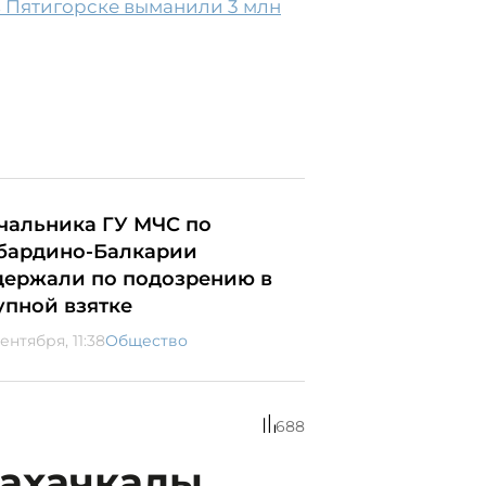
 Пятигорске выманили 3 млн
чальника ГУ МЧС по
бардино-Балкарии
держали по подозрению в
упной взятке
ентября, 11:38
Общество
688
Махачкалы