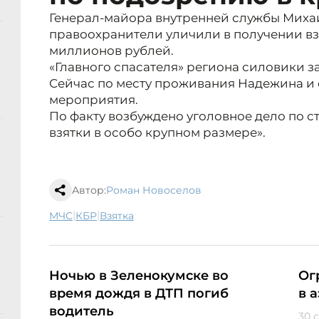
Генерал-майора внутренней службы Мих
правоохранители уличили в получении вз
миллионов рублей.
«Главного спасателя» региона силовики з
Сейчас по месту проживания Надежина и 
мероприятия.
По факту возбуждено уголовное дело по ст
взятки в особо крупном размере».
Автор:
Роман Новоселов
|
|
МЧС
КБР
взятка
Ночью в Зеленокумске во
Ог
время дождя в ДТП погиб
в 
водитель
30 с