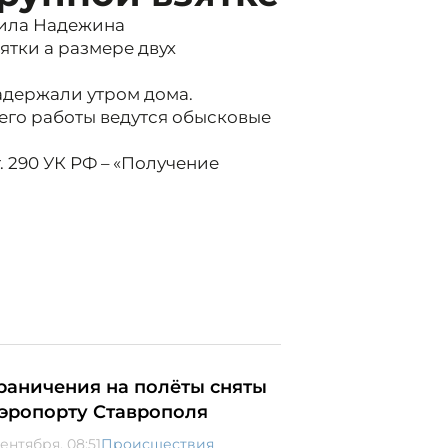
аила Надежина
ятки а размере двух
адержали утром дома.
его работы ведутся обысковые
. 290 УК РФ – «Получение
раничения на полёты сняты
аэропорту Ставрополя
ентября, 08:51
Происшествия