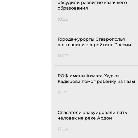
обсудили развитие казачьего
образования
18:22
Города-курорты Ставрополья
возглавили экорейтинг России
18:07
РОФ имени Ахмата-Хаджи
Кадырова помог ребенку из Газы
17:24
Спасатели эвакуировали пять
человек на реке Ардон
17:04