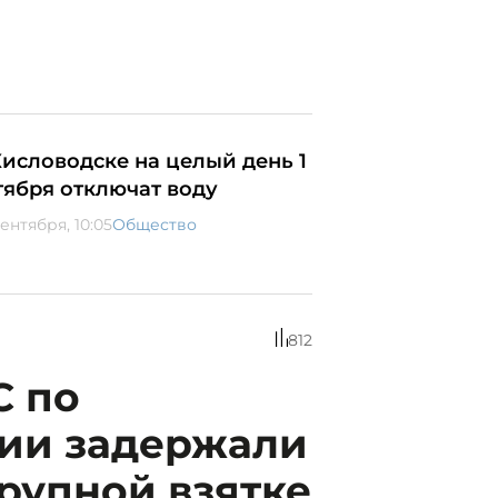
Кисловодске на целый день 1
тября отключат воду
ентября, 10:05
Общество
812
С по
ии задержали
рупной взятке