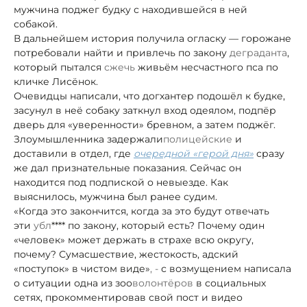
мужчина поджег будку с находившейся в ней
собакой.
В дальнейшем история получила огласку — горожане
потребовали найти и привлечь по закону
деграданта
,
который пытался
сжечь
живьём несчастного пса по
кличке Лисёнок.
Очевидцы написали, что догхантер подошёл к будке,
засунул в неё собаку заткнул вход одеялом, подпёр
дверь для «уверенности» бревном, а затем поджёг.
Злоумышленника задержали
полицейские
и
доставили в отдел, где
очередной «герой дня»
сразу
же дал признательные показания. Сейчас он
находится под подпиской о невыезде. Как
выяснилось, мужчина был ранее судим.
«Когда это закончится, когда за это будут отвечать
эти
убл
**** по закону, который есть? Почему один
«человек» может держать в страхе всю округу,
почему? Сумасшествие, жестокость, адский
«поступок» в чистом виде»
, -
с возмущением написала
о ситуации одна из зоо
волонтёров
в социальных
сетях, прокомментировав свой пост и видео