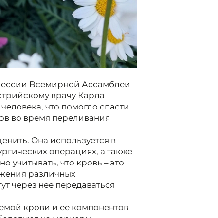
8 сессии Всемирной Ассамблеи
стрийскому врачу Карла
человека, что помогло спасти
ов во время переливания
енить. Она используется в
ургических операциях, а также
о учитывать, что кровь – это
ожения различных
ут через нее передаваться
емой крови и ее компонентов