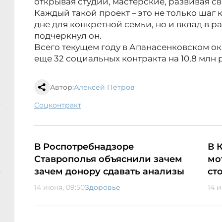
открывая студии, мастерские, развивая с
Каждый такой проект – это не только шаг 
дне для конкретной семьи, но и вклад в р
подчеркнул он.
Всего текущем году в Апанасенковском о
еще 32 социальных контракта на 10,8 млн 
Автор:
Алексей Петров
соцконтракт
В Роспотребнадзоре
В 
Ставрополья объяснили зачем
мо
зачем донору сдавать анализы
ст
14 июня, 09:50
Здоровье
14 