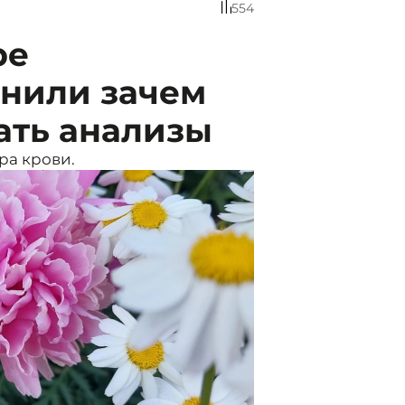
554
ре
снили зачем
ать анализы
ра крови.