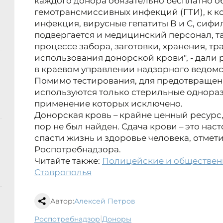
каждого донора обязательно бесплатно о
гемотрансмиссивных инфекций (ГТИ), к к
инфекция, вирусные гепатиты В и С, сиф
подвергается и медицинский персонал, т
процессе забора, заготовки, хранения, т
использования донорской крови", - дали
в краевом управлении надзорного ведомс
Помимо тестирования, для предотвращен
используются только стерильные однора
применение которых исключено.
Донорская кровь – крайне ценный ресурс,
пор не был найден. Сдача крови – это на
спасти жизнь и здоровье человека, отме
Роспотребнадзора.
Читайте также:
Полицейские и обществен
Ставрополья
Автор:
Алексей Петров
|
Роспотребнадзор
доноры