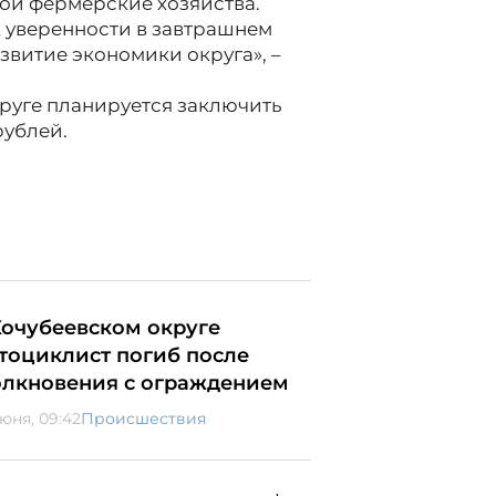
вои фермерские хозяйства.
к уверенности в завтрашнем
азвитие экономики округа», –
круге планируется заключить
рублей.
Кочубеевском округе
тоциклист погиб после
олкновения с ограждением
июня, 09:42
Происшествия