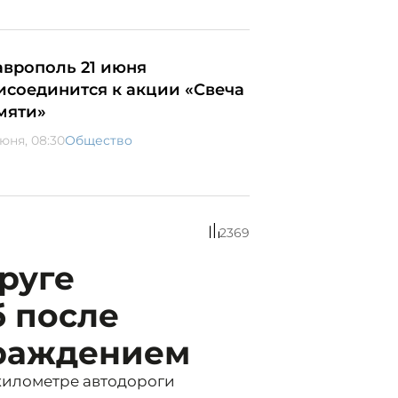
аврополь 21 июня
исоединится к акции «Свеча
мяти»
июня, 08:30
Общество
2369
руге
б после
граждением
 километре автодороги