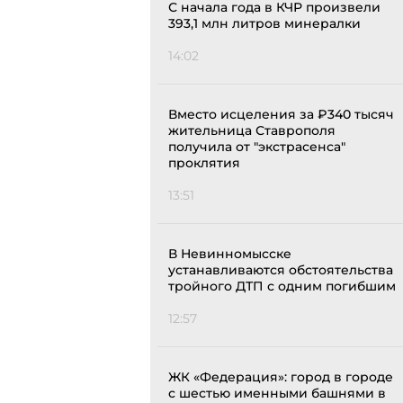
С начала года в КЧР произвели
393,1 млн литров минералки
14:02
Вместо исцеления за ₽340 тысяч
жительница Ставрополя
получила от "экстрасенса"
проклятия
13:51
В Невинномысске
устанавливаются обстоятельства
тройного ДТП с одним погибшим
12:57
ЖК «Федерация»: город в городе
с шестью именными башнями в