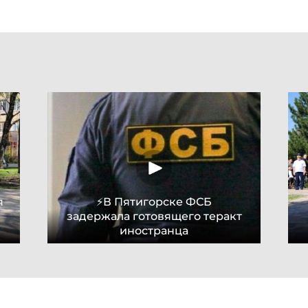
я
⚡В Пятигорске ФСБ
задержала готовящего теракт
иностранца