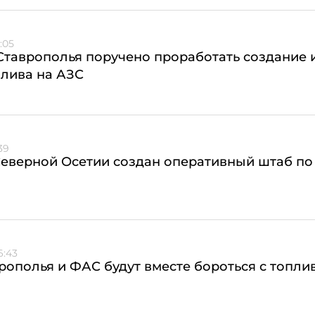
:05
таврополья поручено проработать создание и
лива на АЗС
39
еверной Осетии создан оперативный штаб по
6:43
рополья и ФАС будут вместе бороться с топл