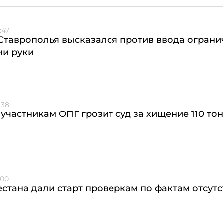
:47
Ставрополья высказался против ввода огран
ни руки
:38
 участникам ОПГ грозит суд за хищение 110 то
:00
стана дали старт проверкам по фактам отсутс