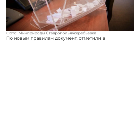
Фото: Минприроды Ставрополья/жеребьевка
По новым правилам документ, отметили в
министерстве природных ресурсов Ставрополья,
обрели более 200 человек: ведомство организовало
26 экзаменов.
Проверка знаний для охотников состоит из ста
вопросов. Претендент на документ должен владеть
знаниями о требованиях безопасности при ведении
охоты, основах биологии диких животных, быть в
курсе ограничений, установленных правилами. Не
сдавшим экзамен с первого раза предоставляются
повторные попытки.
В министерстве рассказали, что с 5 августа на
Ставрополье дадут старт охоте на степную и полевую
дичь. Речь идет о перепеле обыкновенном, сизом
голубе, вяхире и кольчатой горлице.