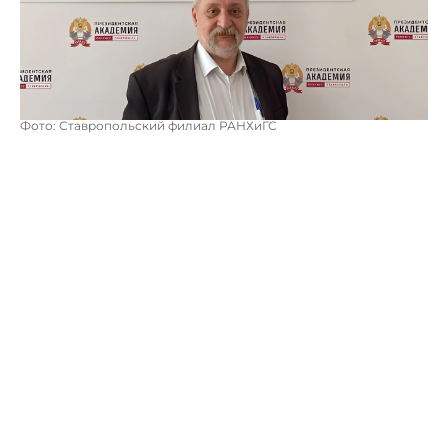
Фото: Ставропольский филиал РАНХиГС
Её ускоренное развитие сегодня рассматривается в
неразрывной связке стратегических приоритетов
нашего государства, масштабных инвестиционных
начинаний и необходимости бережного отношения к
уникальной природной среде.
В текущих условиях освоение Арктики видится не
просто как экономическая задача, но и как
комплексное направление государственной
политики, предполагающее сбалансированный
подход к наращиванию промышленного потенциала
при одновременном сохранении хрупких экосистем и
повышении качества жизни населения северных
территорий.
В рамках утвержденной стратегии развития
Арктической зоны до 2035 года обозначены