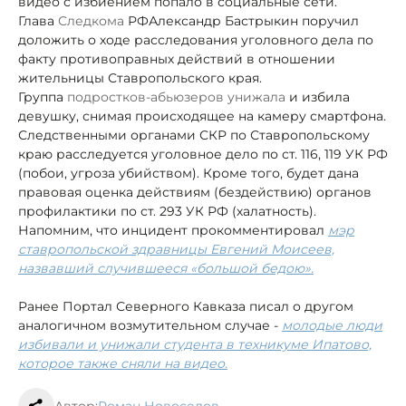
видео с избиением попало в социальные сети.
Глава
Следкома
РФ
Александр Бастрыкин поручил
доложить о ходе расследования уголовного дела по
факту противоправных действий в отношении
жительницы Ставропольского края.
Группа
подростков-абьюзеров унижала
и избила
девушку, снимая происходящее на камеру смартфона.
Следственными органами СКР по Ставропольскому
краю расследуется уголовное дело по ст. 116, 119 УК РФ
(побои, угроза убийством). Кроме того, будет дана
правовая оценка действиям (бездействию) органов
профилактики по ст. 293 УК РФ (халатность).
Напомним, что инцидент прокомментировал
мэр
ставропольской здравницы Евгений Моисеев,
назвавший случившееся «большой бедою».
Ранее Портал Северного Кавказа писал о другом
аналогичном возмутительном случае -
молодые люди
избивали и унижали студента в техникуме Ипатово,
которое также сняли на видео.
Автор:
Роман Новоселов