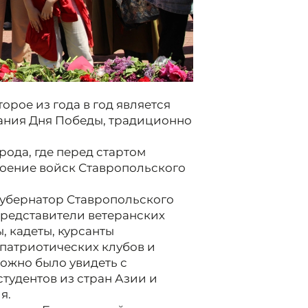
орое из года в год является
ания Дня Победы, традиционно
рода, где перед стартом
роение войск Ставропольского
губернатор Ставропольского
представители ветеранских
 кадеты, курсанты
патриотических клубов и
можно было увидеть с
тудентов из стран Азии и
я.