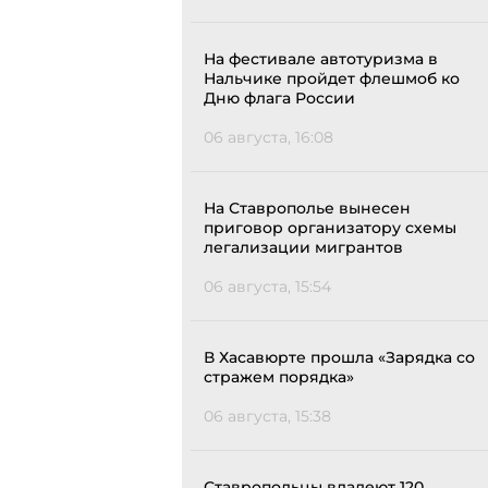
На фестивале автотуризма в
Нальчике пройдет флешмоб ко
Дню флага России
06 августа, 16:08
На Ставрополье вынесен
приговор организатору схемы
легализации мигрантов
06 августа, 15:54
В Хасавюрте прошла «Зарядка со
стражем порядка»
06 августа, 15:38
Ставропольцы владеют 120