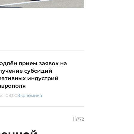
одлён прием заявок на
лучение субсидий
еативных индустрий
аврополя
ая, 08:00
Экономика
772