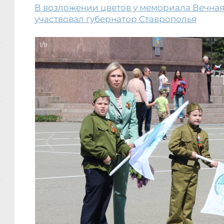
В возложении цветов у мемориала Вечная
участвовал губернатор Ставрополья
1/9