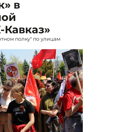
к» в
шой
-Кавказ»
тном полку" по улицам