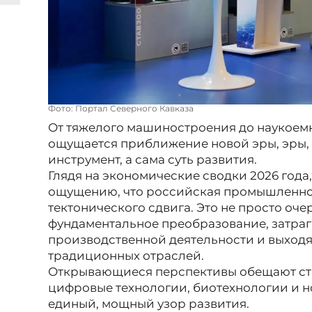
Фото: Портал Северного Кавказа
От тяжелого машиностроения до наукоемк
ощущается приближение новой эры, эры, 
инструмент, а сама суть развития.
Глядя на экономические сводки 2026 года,
ощущению, что российская промышленност
тектонического сдвига. Это не просто оч
фундаментальное преобразование, затра
производственной деятельности и выходя
традиционных отраслей.
Открывающиеся перспективы обещают ста
цифровые технологии, биотехнологии и н
единый, мощный узор развития.