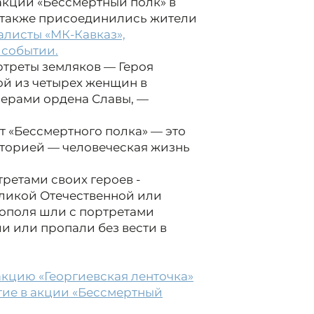
акции «Бессмертный полк» в
й также присоединились жители
алисты «МК-Кавказ»,
 событии.
треты земляков — Героя
ой из четырех женщин в
лерами ордена Славы, —
т «Бессмертного полка» — это
сторией — человеческая жизнь
.
третами своих героев -
еликой Отечественной или
рополя шли с портретами
и или пропали без вести в
акцию «Георгиевская ленточка»
тие в акции «Бессмертный