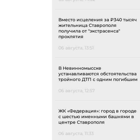
Вместо исцеления за ₽340 тысяч
жительница Ставрополя
получила от "экстрасенса"
проклятия
06 августа, 13:51
В Невинномысске
устанавливаются обстоятельства
тройного ДТП с одним погибшим
06 августа, 12:57
ЖК «Федерация»: город в городе
с шестью именными башнями в
центре Ставрополя
06 августа, 11:33