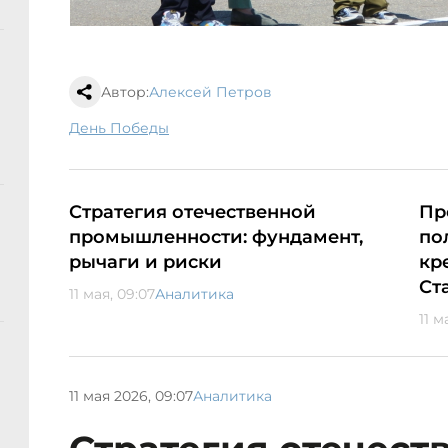
Автор:
Алексей Петров
День Победы
Стратегия отечественной
Пр
промышленности: фундамент,
по
рычаги и риски
кр
Ст
11 мая, 09:07
Аналитика
11 м
11 мая 2026, 09:07
Аналитика