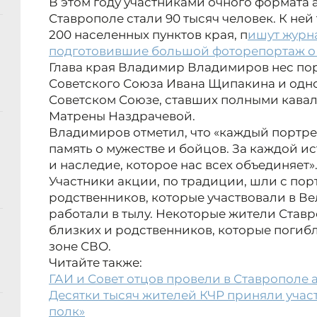
В этом году участниками очного формата 
Ставрополе стали 90 тысяч человек. К не
200 населенных пунктов края, п
ишут журн
подготовившие большой фоторепортаж о
Глава края Владимир Владимиров нес пор
Советского Союза Ивана Щипакина и одн
Советском Союзе, ставших полными кава
Матрены Наздрачевой.
Владимиров отметил, что «каждый портре
память о мужестве и бойцов. За каждой и
и наследие, которое нас всех объединяет»
Участники акции, по традиции, шли с пор
родственников, которые участвовали в В
работали в тылу. Некоторые жители Став
близких и родственников, которые погибл
зоне СВО.
Читайте также:
ГАИ и Совет отцов провели в Ставрополе 
Десятки тысяч жителей КЧР приняли учас
полк»