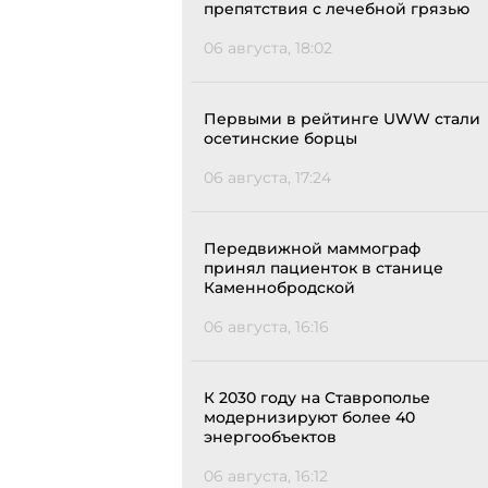
препятствия с лечебной грязью
06 августа, 18:02
Первыми в рейтинге UWW стали
осетинские борцы
06 августа, 17:24
Передвижной маммограф
принял пациенток в станице
Каменнобродской
06 августа, 16:16
К 2030 году на Ставрополье
модернизируют более 40
энергообъектов
06 августа, 16:12