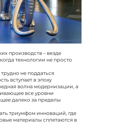
их производств – везде
когда технологии не просто
 трудно не поддаться
ь вступает в эпоху
ередная волна модернизации, а
гивающее все уровни
щее далеко за пределы
ть триумфом инноваций, где
овые материалы сплетаются в