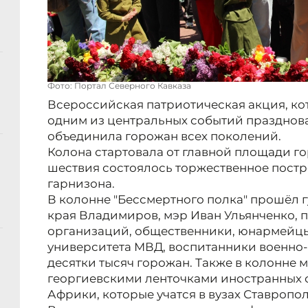
Фото: Портал Северного Кавказа
Всероссийская патриотическая акция, кот
одним из центральных событий празднов
объединила горожан всех поколений.
Колона стартовала от главной площади го
шествия состоялось торжественное пост
гарнизона.
В колонне "Бессмертного полка" прошёл 
края Владимиров, мэр Иван Ульянченко, 
организаций, общественники, юнармейцы,
университета МВД, воспитанники военно-
десятки тысяч горожан. Также в колонне 
георгиевскими ленточками иностранных с
Африки, которые учатся в вузах Ставропол