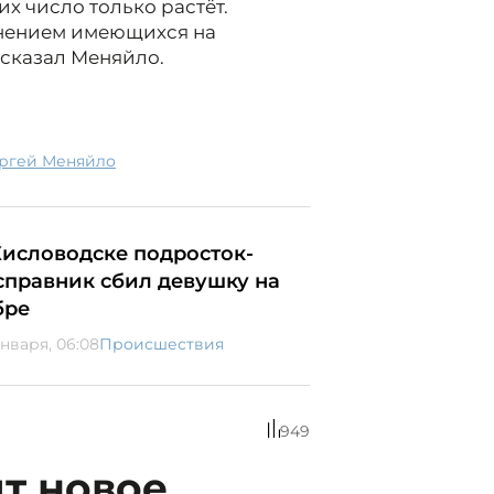
их число только растёт.
енением имеющихся на
сказал Меняйло.
ергей Меняйло
Кисловодске подросток-
справник сбил девушку на
бре
января, 06:08
Происшествия
949
ят новое