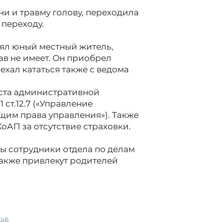
и и травму голову, переходила
переходу.
ял юный местный житель,
ав не имеет. Он приобрел
хал кататься также с ведома
аста административной
1 ст.12.7 («Управление
щим права управления»). Также
 КоАП за отсутствие страховки.
ы сотрудники отдела по делам
также привлекут родителей
лье