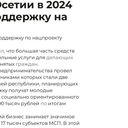
сетии в 2024
оддержку на
оддержку по нацпроекту
ил
, что большая часть средств
ельные услуги для
делающих
анятых
граждан
.
редпринимательства провел
никами которых стали две
елей республики, планирующих
жку получат молодые
и социально ориентированного
00 тысяч рублей
по
итогам
ий бизнес занимает значимое
17 тысяч субъектов МСП. В этой