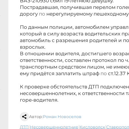
ВАЗ-210930 сбил 19-летнюю девушку.
Пострадавшая, получившая перелом голен
дорогу
по
нерегулируемому пешеходному 
По данным полиции, автомобилем управл
который в силу возраста водительских пр
автомобиль с разрешения родителей и пое
взрослых.
В отношении водителя, достигшего возр
ответственности, составлен
протокол по ч.
транспортным средством лицом, не имею
ему придётся заплатить штраф
по
ст.12.37
К проверке обстоятельств ДТП подключен
несовершеннолетних, к ответственности 
горе-водителя.
Автор:
Роман Новоселов
|
|
|
ДТП
несовершеннолетние
Кисловодск
Ставропо