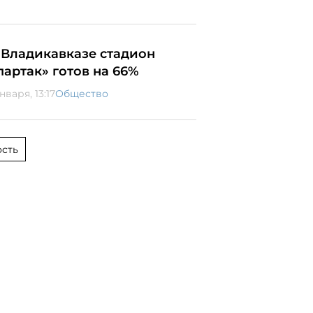
 Владикавказе стадион
партак» готов на 66%
нваря, 13:17
Общество
сть