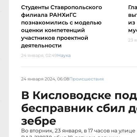
Студенты Ставропольского
Гл
филиала РАНХиГС
вы
познакомились с моделью
из
оценки компетенций
му
участников проектной
23 я
деятельности
24 января, 02:49
Наука
24 января 2024, 06:08
Происшествия
В Кисловодске под
бесправник сбил д
зебре
Во вторник, 23 января, в 17 часов на улице