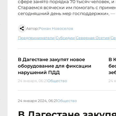
сфере занято порядка 70 тысяч человек, и 
Стараемся всячески им помогать с прим
сегодняшний день мер господдержки»
, —
Автор:
Роман Новоселов
|
|
|
предприниматели
субсидии
Северная Осетия
С
В Дагестане закупят новое
В 
оборудование для фиксации
бе
нарушений ПДД
зе
24 января, 06:21
Общество
24 
24 января 2024, 06:21
Общество
В Дагестане закуп