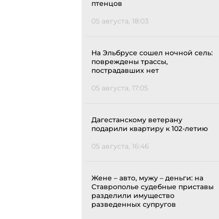
птенцов
05 августа, 18:03
На Эльбрусе сошел ночной сель:
повреждены трассы,
пострадавших нет
05 августа, 17:05
Дагестанскому ветерану
подарили квартиру к 102-летию
05 августа, 16:46
Жене – авто, мужу – деньги: на
Ставрополье судебные приставы
разделили имущество
разведенных супругов