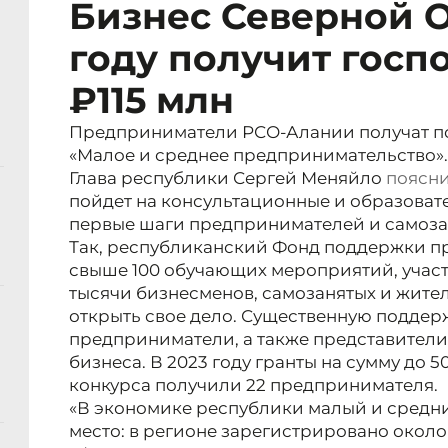
Бизнес Северной О
году получит госп
₽115 млн
Предприниматели РСО-Алании получат п
«Малое и среднее предпринимательство».
Глава республики Сергей Меняйло
поясн
пойдет на консультационные и образоват
первые шаги предпринимателей и самоз
Так, республиканский Фонд поддержки п
свыше 100 обучающих мероприятий, участ
тысячи бизнесменов, самозанятых и жит
открыть свое дело. Существенную поддер
предприниматели, а также представител
бизнеса. В 2023 году
гранты на сумму до 5
конкурса получили 22 предпринимателя.
«В экономике республики малый и средн
место: в регионе зарегистрировано около 