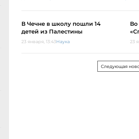
В Чечне в школу пошли 14
Во
детей из Палестины
«С
23 января, 13:43
Наука
23 я
Следующая ново