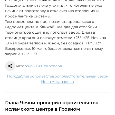
столице с 12 мая", - написал в социальных сетях мэр.
Градоначальник также уточнил, что котельные уже
начинают подготовку к отключению отопления и
профилактике системы.
Тем временем, по прогнозам ставропольского
Гидрометцента, в ближайшие два для столбики
термометров ощутимо поползут вверх. Днем в
столице края они покажут отметки +23°...+25. Ночь на
10 мая будет теплой и ясной, без осадков +11°...+13°.
Воскресенье, 10 мая, обещает выдаться по-летнему
жарким +25°...+27.
Автор:
Роман Новоселов
погода
Ставрополье
Ставрополь
отопительный сезон
Иван Ульянченко
Глава Чечни проверил строительство
исламского центра в Грозном