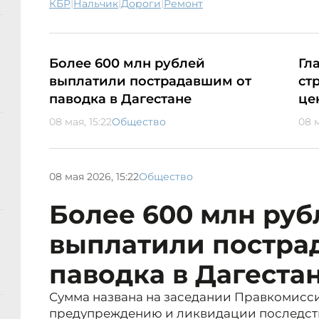
|
|
|
КБР
Нальчик
дороги
ремонт
Более 600 млн рублей
Гл
выплатили пострадавшим от
ст
паводка в Дагестане
це
08 мая, 15:22
Общество
08 м
08 мая 2026, 15:22
Общество
Более 600 млн руб
выплатили постра
паводка в Дагеста
Сумма названа на заседании Правкомисс
предупреждению и ликвидации последст