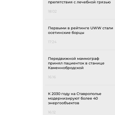
препятствия с лечебной грязью
18:02
Первыми в рейтинге UWW стали
осетинские борцы
17:24
Передвижной маммограф
принял пациенток в станице
Каменнобродской
16:16
К 2030 году на Ставрополье
модернизируют более 40
энергообъектов
16:12