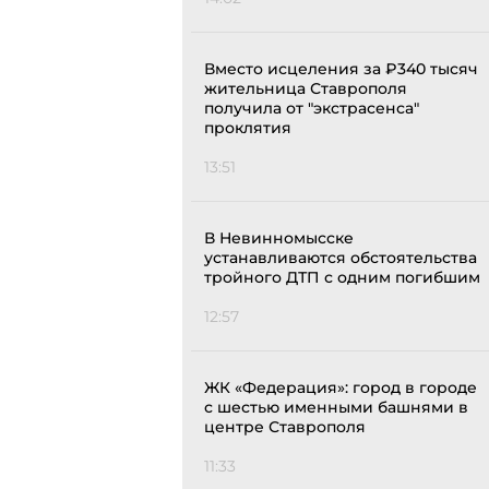
Вместо исцеления за ₽340 тысяч
жительница Ставрополя
получила от "экстрасенса"
проклятия
13:51
В Невинномысске
устанавливаются обстоятельства
тройного ДТП с одним погибшим
12:57
ЖК «Федерация»: город в городе
с шестью именными башнями в
центре Ставрополя
11:33