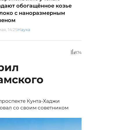
здают обогащённое козье
локо с наноразмерным
леном
ая, 14:25
Наука
874
рил
амского
 проспекте Кунта-Хаджи
овал со своим советником