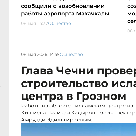
сообщили о возобновлении
со
работы аэропорта Махачкалы
мо
се
08 мая, 14:37
Общество
08 м
08 мая 2026, 14:59
Общество
Глава Чечни прове
строительство исл
центра в Грозном
Работы на объекте - исламском центре на
Кишиева - Рамзан Кадыров проинспектир
Амрудди Эдильгириевым.