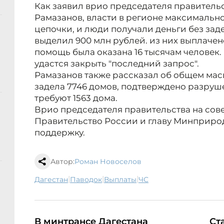
Как заявил врио председателя правитель
Рамазанов, власти в регионе максималь
цепочки, и люди получали деньги без за
выделил 900 млн рублей. из них выплачен
помощь была оказана 16 тысячам человек.
удастся закрыть "последний запрос".
Рамазанов также рассказал об общем мас
задела 7746 домов, подтверждено разруш
требуют 1563 дома.
Врио председателя правительства на со
Правительство России и главу Минприрод
поддержку.
Автор:
Роман Новоселов
|
|
|
Дагестан
паводок
выплаты
ЧС
В минтрансе Дагестана
Ст