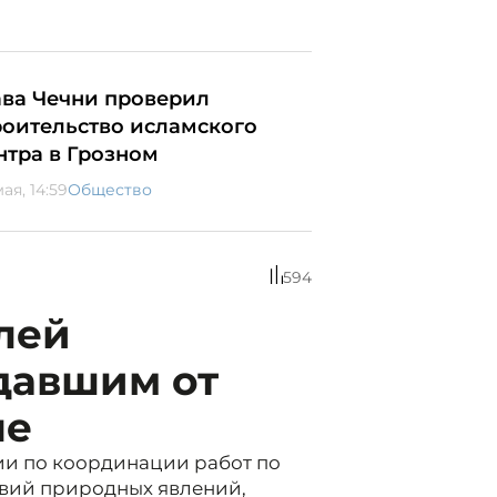
ава Чечни проверил
роительство исламского
нтра в Грозном
ая, 14:59
Общество
594
лей
давшим от
не
ии по координации работ по
вий природных явлений,