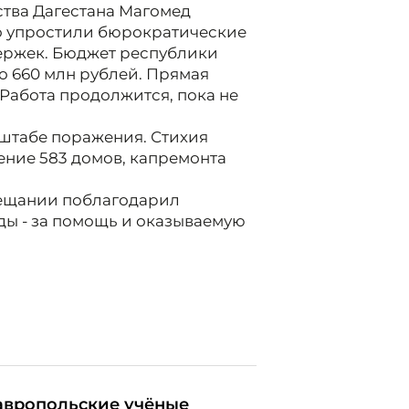
ства Дагестана Магомед
но упростили бюрократические
держек. Бюджет республики
о 660 млн рублей. Прямая
 Работа продолжится, пока не
штабе поражения. Стихия
ение 583 домов, капремонта
вещании поблагодарил
ы - за помощь и оказываемую
авропольские учёные