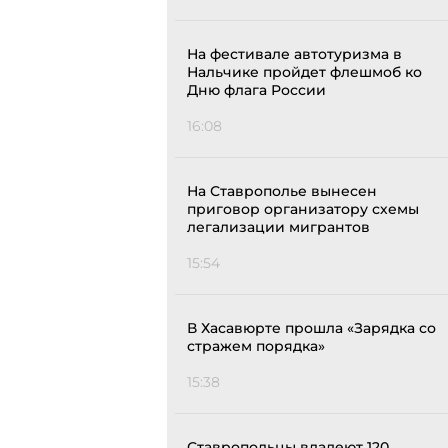
На фестивале автотуризма в
Нальчике пройдет флешмоб ко
Дню флага России
16:08
На Ставрополье вынесен
приговор организатору схемы
легализации мигрантов
15:54
В Хасавюрте прошла «Зарядка со
стражем порядка»
15:38
Ставропольцы владеют 120