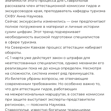
значимости этого процесса для Ставрополья
рассказала член аттестационной комиссии гидов и
экскурсоводов края, преподаватель кафедры туризма
СКФУ Анна Наумова.
Сейчас экскурсанты изменились — они предпочитают
полное погружение в материал и личные истории
сухим цифрам. Этот тренд подчеркивает
необходимость высокой подготовки специалистов
в сфере туризма.
На Северном Кавказе процесс аттестации набирает
обороты.
«С 1 марта уже действует закон о штрафах для
неаттестованных специалистов, однако механизм его
реализации пока не до конца определен. Несмотря
на сложности, система имеет ряд преимуществ.
Из билетов убраны вопросы, не отвечающие
современным требованиям. Но особенно важно то,
что для аттестации гидов, работающих
на межрегиональных маршрутах, в составе комиссии
при защите выступают эксперты-представители
регионов», — пояснила Наумова.
Ставрополье, известно богатыми традициями