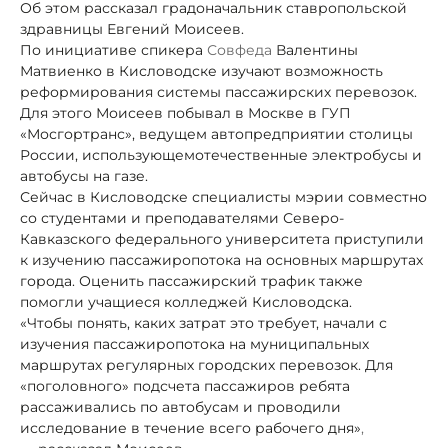
Об этом рассказал градоначальник ставропольской
здравницы Евгений Моисеев.
По инициативе спикера
Совфеда
Валентины
Матвиенко в Кисловодске изучают возможность
реформирования системы пассажирских перевозок.
Для этого Моисеев побывал в Москве в ГУП
«Мосгортранс», ведущем автопредприятии столицы
России, использующем
отечественные электробусы и
автобусы на газе.
Сейчас в Кисловодске специалисты мэрии совместно
со студентами и преподавателями Северо-
Кавказского федерального университета приступили
к изучению пассажиропотока на основных маршрутах
города. Оценить пассажирский трафик также
помогли учащиеся колледжей Кисловодска.
«Чтобы понять, каких затрат это требует, начали с
изучения пассажиропотока на муниципальных
маршрутах регулярных городских перевозок. Для
«поголовного» подсчета пассажиров ребята
рассаживались по автобусам и проводили
исследование в течение всего рабочего дня»
,