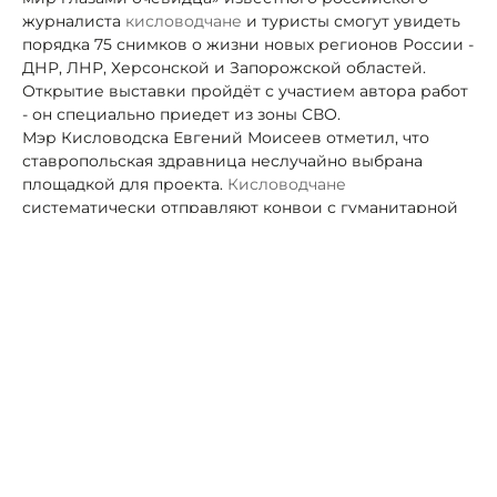
журналиста
кисловодчане
и туристы смогут увидеть
порядка 75 снимков о жизни новых регионов России -
ДНР, ЛНР, Херсонской и Запорожской областей.
Открытие выставки пройдёт с участием автора работ
- он специально приедет из зоны СВО.
Мэр Кисловодска Евгений Моисеев отметил, что
ставропольская здравница неслучайно выбрана
площадкой для проекта.
Кисловодчане
систематически отправляют конвои с гуманитарной
помощью населению освобождённых территорий,
ремонтируют
соцобъекты
в подшефном Антраците, в
санаториях проходят реабилитацию пострадавшие,
отдыхают и поправляют здоровье дети.
«Автор выставки видел своими глазами, как живут
люди в тяжелые дни. Он постарался запечатлеть на
снимках реальные истории», — пригласил всех
желающих на выставку градоначальник.
Автор:
Роман Новоселов