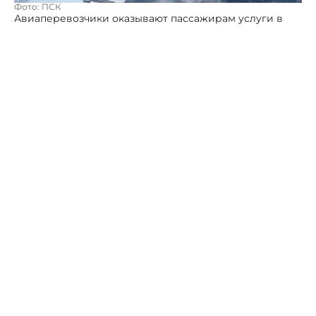
Фото: ПСК
Авиаперевозчики оказывают пассажирам услуги в
полном соответствии с нормами российского
законодательства, сообщили в министерстве
транспорта региона.
Ранее работа объекта прекращалась - о причинах
Портал Северного Кавказа информировал.
Из-за инцидента было задержано десять рейсов на
вылет и отменено шесть рейсов. Пассажирам
помогли с питанием и водой в период действия
ограничений.
«Ситуацию на месте контролирует Южная
транспортная прокуратура. Пассажиры смогут
вылететь к пунктам следования ближайшими
рейсами или им вернут полную стоимость билетов», -
уточнили в минтрансе региона.
Автор:
Роман Новоселов
прокуратура
Дагестан
авиакомпания
самолет