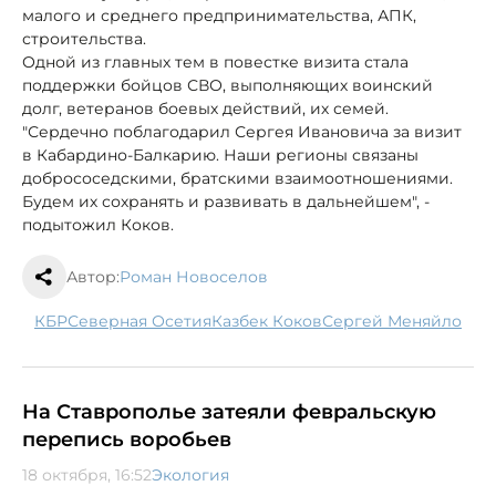
малого и среднего предпринимательства, АПК,
строительства.
Одной из главных тем в повестке визита стала
поддержки бойцов СВО, выполняющих воинский
долг, ветеранов боевых действий, их семей.
"Сердечно поблагодарил Сергея Ивановича за визит
в Кабардино-Балкарию. Наши регионы связаны
добрососедскими, братскими взаимоотношениями.
Будем их сохранять и развивать в дальнейшем", -
подытожил Коков.
Автор:
Роман Новоселов
КБР
Северная Осетия
Казбек Коков
Сергей Меняйло
На Ставрополье затеяли февральскую
перепись воробьев
18 октября, 16:52
Экология