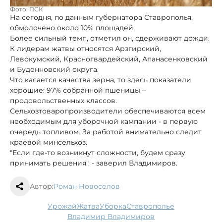
Фото: ПСК
На сегодня, по данным губернатора Ставрополья,
обмолочено около 10% площадей.
Более сильный темп, отметил он, сдерживают дожди.
К лидерам жатвы относятся Арзгирский,
Левокумский, Красногвардейский, Апанасенковский
и Буденновский округа.
Что касается качества зерна, то здесь показатели
хорошие: 97% собранной пшеницы –
продовольственных классов.
Сельхозтоваропроизводители обеспечиваются всем
необходимым для уборочной кампании - в первую
очередь топливом. За работой внимательно следит
краевой минсельхоз.
"Если где-то возникнут сложности, будем сразу
принимать решения", - заверил Владимиров.
Автор:
Роман Новоселов
урожай
жатва
уборка
Ставрополье
Владимир Владимиров