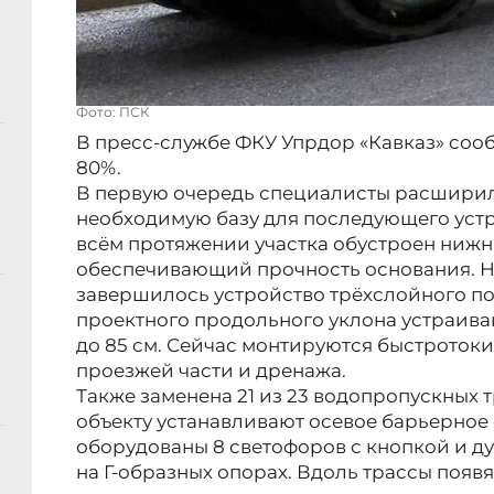
Фото: ПСК
В пресс-службе ФКУ Упрдор «Кавказ» соо
80%.
В первую очередь специалисты расширил
необходимую базу для последующего уст
всём протяжении участка обустроен нижн
обеспечивающий прочность основания. На
завершилось устройство трёхслойного п
проектного продольного уклона устраива
до 85 см. Сейчас монтируются быстротоки
проезжей части и дренажа.
Также заменена 21 из 23 водопропускных 
объекту устанавливают осевое барьерное 
оборудованы 8 светофоров с кнопкой и 
на Г-образных опорах. Вдоль трассы появя