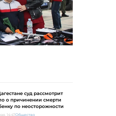
Дагестане суд рассмотрит
ло о причинении смерти
бенку по неосторожности
ая, 14:47
Общество