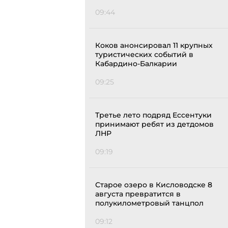
09:44
Коков анонсировал 11 крупных
туристических событий в
Кабардино-Балкарии
09:25
Третье лето подряд Ессентуки
принимают ребят из детдомов
ЛНР
09:19
Старое озеро в Кисловодске 8
августа превратится в
полукилометровый танцпол
09:12