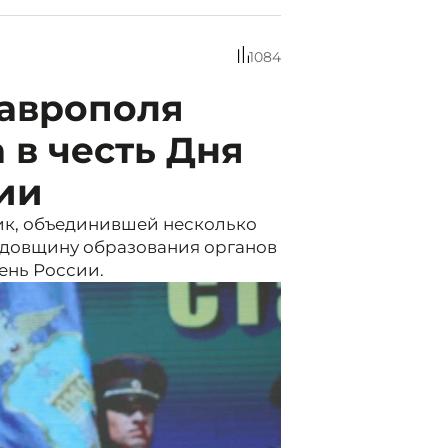
1084
таврополя
в честь Дня
ии
ик, объединившей несколько
одовщину образования органов
ень России.