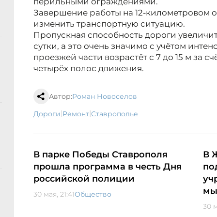
перильными ограждениями.
Завершение работы на 12-километровом о
изменить транспортную ситуацию.
Пропускная способность дороги увеличит
сутки, а это очень значимо с учётом инт
проезжей части возрастёт с 7 до 15 м за с
четырёх полос движения.
Автор:
Роман Новоселов
|
|
дороги
ремонт
Ставрополье
В парке Победы Ставрополя
В 
прошла программа в честь Дня
по
российской полиции
уч
мы
30 мая, 21:41
Общество
30 м