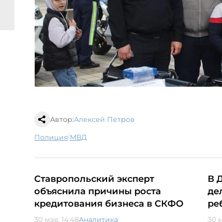
Автор:
Алексей Петров
|
полиция
МВД
Ставропольский эксперт
В 
объяснила причины роста
де
кредитования бизнеса в СКФО
ре
30 мая, 14:48
Аналитика
30 м