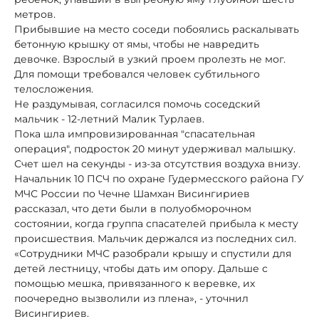
метров.
Прибывшие на место соседи побоялись раскалывать
бетонную крышку от ямы, чтобы не навредить
девочке. Взрослый в узкий проем пролезть не мог.
Для помощи требовался человек субтильного
телосложения.
Не раздумывая, согласился помочь соседский
мальчик - 12-летний Малик Турлаев.
Пока шла импровизированная "спасательная
операция", подросток 20 минут удерживал малышку.
Счет шел на секунды - из-за отсутствия воздуха внизу.
Начальник 10 ПСЧ по охране Гудермесского района ГУ
МЧС России по Чечне Шамхан Висингириев
рассказал, что дети были в полуобморочном
состоянии, когда группа спасателей прибыла к месту
происшествия. Мальчик держался из последних сил.
«Сотрудники МЧС разобрали крышу и спустили для
детей лестницу, чтобы дать им опору. Дальше с
помощью мешка, привязанного к веревке, их
поочередно вызволили из плена», - уточнил
Висингириев.