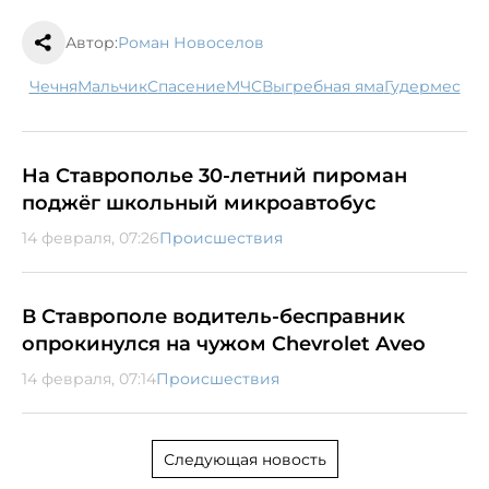
Автор:
Роман Новоселов
Чечня
мальчик
спасение
МЧС
выгребная яма
Гудермес
На Ставрополье 30-летний пироман
поджёг школьный микроавтобус
14 февраля, 07:26
Происшествия
В Ставрополе водитель-бесправник
опрокинулся на чужом Chevrolet Aveo
14 февраля, 07:14
Происшествия
Следующая новость