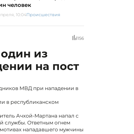
ин человек
апреля, 10:04
Происшествия
1156
 один из
ении на пост
удников МВД при нападении в
ли в республиканском
житель Ачхой-Мартана напал с
й службы. Ответным огнем
 мотивах нападавшего мужчины