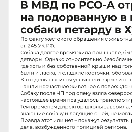
В МВД по РСО-А о
на подорванную в 
собаки петарду в 
По факту жестокого обращения с животны
ст. 245 УК РФ.
Собака долгое время жила при школе, б
детворы. Однако относительно безоблачн
где хоть и без собственной крыши над гол
были и ласка, и сладкие косточки, оборва
В тот день таксисты услышали взрыв и пош
нашли несчастное животное с поврежден
Собаку после ЧП под опеку взяла североо
настоящее время пса удалось транспортир
Тем временем директор школы заверила, 
знающие собаку и ладящие с ней, не могли
Правда этот или нет – покажут результат
дела, возбужденного полицией региона.