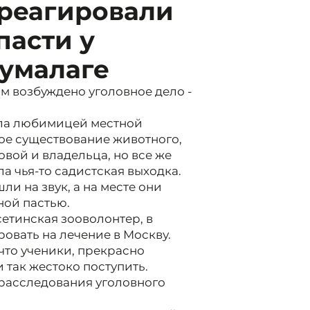
треагировали
пасти у
Хумалаге
м возбуждено уголовное дело -
ыла любимицей местной
ое существование животного,
овой и владельца, но все же
ла чья-то садистская выходка.
ли на звук, а на месте они
ной пастью.
сетинская зооволонтер, в
овать на лечение в Москву.
что ученики, прекрасно
 так жестоко поступить.
ы расследования уголовного