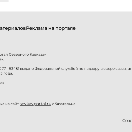
атериалов
Реклама на портале
ртал Северного Кавказа»
».
77 - 53481 выдано Федеральной службой по надзору в сфере связи, 
3 года.
а»
sevkavportal.ru
а на сайт
обязательна.
Созд