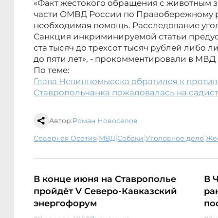
«Факт жестокого обращения с животным 
части ОМВД России по Правобережному р
необходимая помощь. Расследование уго
Санкция инкриминируемой статьи предус
ста тысяч до трехсот тысяч рублей либо л
до пяти лет», - прокомментировали в МВД
По теме:
Глава Невинномысска обратился к против
Ставропольчанка пожаловалась на садист
Автор:
Роман Новоселов
|
|
|
|
Северная Осетия
МВД
собаки
уголовное дело
ж
В конце июня на Ставрополье
В 
пройдёт V Северо-Кавказский
ра
энергофорум
по