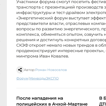
Участники форума смогут посетить фести
транспорта с презентацией производств 
инфраструктуры и тест-драйвом электрот
«Энергетический форум выступает эффек
представители власти, отраслевых компан
вопросы по развитию энергетического, 
комплекса, обменяться опытом, озвучить 
решения и достигнуть конкретных договор
СКЭФ откроет немало новых трендов в обл
продемонстрирует интересные проекты», 
минпрома Иван Ковалев.
Автор:
Роман Новоселов
|
форум
МинводыЭКСПО
После нападения на
В 
полицейских в Ачхой-Мартане
ДТ