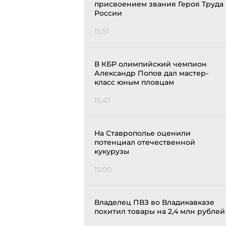
присвоением звания Героя Труда
России
15:51
В КБР олимпийский чемпион
Александр Попов дал мастер-
класс юным пловцам
15:47
На Ставрополье оценили
потенциал отечественной
кукурузы
15:00
Владелец ПВЗ во Владикавказе
похитил товары на 2,4 млн рублей