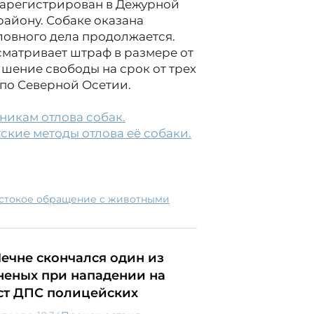
зарегистрирован в Дежурной
айону. Собаке оказана
ловного дела продолжается.
матривает штраф в размере от
ишение свободы на срок от трех
 по Северной Осетии.
никам отлова собак.
ские методы отлова её собаки.
естокое обращение с животными
Чечне скончался один из
неных при нападении на
ст ДПС полицейских