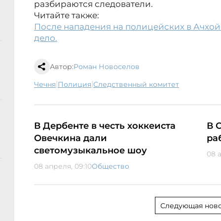
разбираются следователи.
Читайте также:
После нападения на полицейских в Ачхой
дело.
Автор:
Роман Новоселов
|
|
Чечня
полиция
следственный комитет
В Дербенте в честь хоккеиста
В 
Овечкина дали
ра
светомузыкальное шоу
08 
08 апреля, 09:10
Общество
Следующая ново