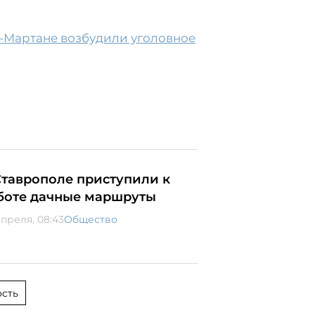
-Мартане возбудили уголовное
Ставрополе приступили к
боте дачные маршруты
апреля, 08:43
Общество
сть