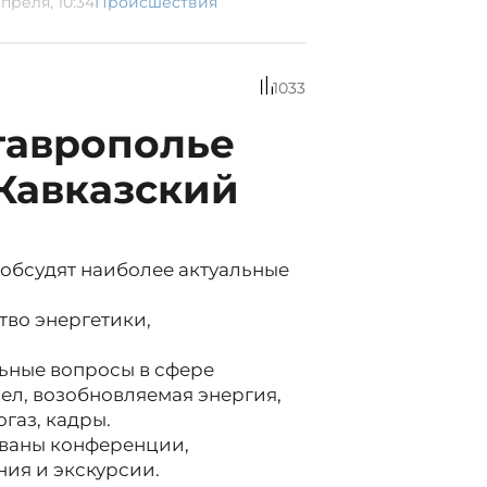
преля, 10:34
Происшествия
1033
таврополье
Кавказский
обсудят наиболее актуальные
тво энергетики,
ьные вопросы в сфере
ел, возобновляемая энергия,
газ, кадры.
ваны конференции,
ия и экскурсии.