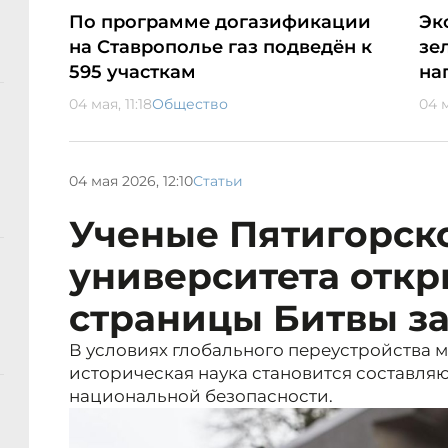
По программе догазификации
Эк
на Ставрополье газ подведён к
зе
595 участкам
на
04 мая, 11:18
Общество
04 м
04 мая 2026, 12:10
Статьи
Ученые Пятигорск
университета отк
страницы Битвы за
В условиях глобального переустройства 
историческая наука становится составл
национальной безопасности.