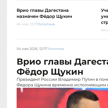
Врио главы Дагестана
Уч
назначен Фёдор Щукин
ун
ст
04 мая, 12:17
Политика
04 м
04 мая 2026, 12:17
Политика
Врио главы Дагест
Фёдор Щукин
Президент России Владимир Путин в поне
Федора Щукина временно исполняющим об