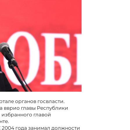
тале органов госвласти.
а вврио главы Республики
, избранного главой
нте.
 С 2004 года занимал должности