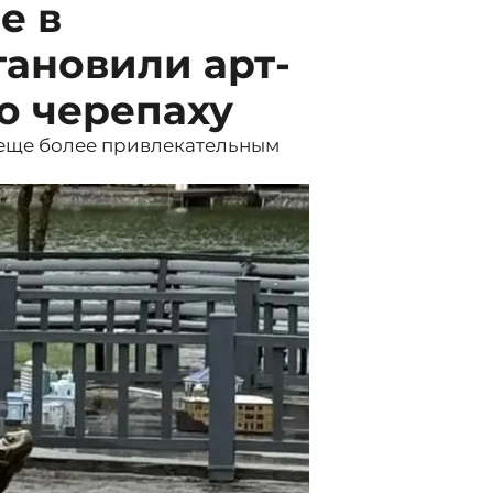
е в
ановили арт-
ую черепаху
 еще более привлекательным