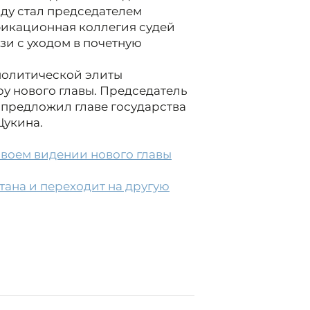
оду стал председателем
фикационная коллегия судей
зи с уходом в почетную
политической элиты
у нового главы. Председатель
предложил главе государства
Щукина.
своем видении нового главы
тана и переходит на другую