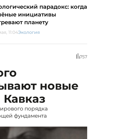
ологический парадокс: когда
лёные инициативы
гревают планету
ая, 11:04
Экология
757
ого
рывают новые
 Кавказ
мирового порядка
яющей фундамента