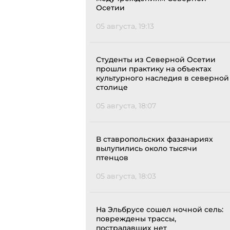
Осетии
05 августа, 19:13
Студенты из Северной Осетии
прошли практику на объектах
культурного наследия в северной
столице
05 августа, 18:07
В ставропольских фазанариях
вылупились около тысячи
птенцов
05 августа, 18:03
На Эльбрусе сошел ночной сель:
повреждены трассы,
пострадавших нет