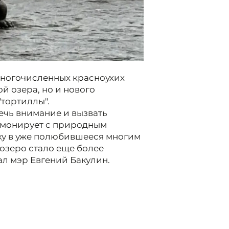
 многочисленных красноухих
й озера, но и нового
"тортиллы".
ечь внимание и вызвать
армонирует с природным
у в уже полюбившееся многим
 озеро стало еще более
ал мэр Евгений Бакулин.