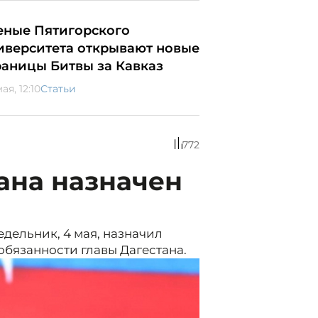
еные Пятигорского
иверситета открывают новые
раницы Битвы за Кавказ
ая, 12:10
Статьи
772
ана назначен
дельник, 4 мая, назначил
язанности главы Дагестана.