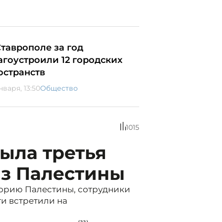
Ставрополе за год
агоустроили 12 городских
остранств
нваря, 13:50
Общество
1015
ыла третья
из Палестины
орию Палестины, сотрудники
и встретили на