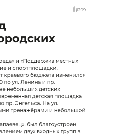
1209
д
городских
реда» и «Поддержка местных
ие и спортплощадки.
ет краевого бюджета изменился
по ул. Ленина и пр.
две небольших детских
овременная детская площадка
о пр. Энгельса. На ул.
чными тренажёрами и небольшой
апаевец», был благоустроен
лением двух входных групп в