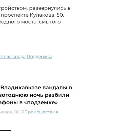
тройством, развернулись в
проспекте Кулакова, 50.
ходного моста, смытого
|
ртная среда
поддержка
 Владикавказе вандалы в
вогоднюю ночь разбили
афоны в «подземке»
нваря, 08:51
Происшествия