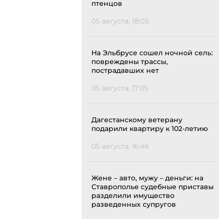
птенцов
05 августа, 18:03
На Эльбрусе сошел ночной сель:
повреждены трассы,
пострадавших нет
05 августа, 17:05
Дагестанскому ветерану
подарили квартиру к 102-летию
05 августа, 16:46
Жене – авто, мужу – деньги: на
Ставрополье судебные приставы
разделили имущество
разведенных супругов