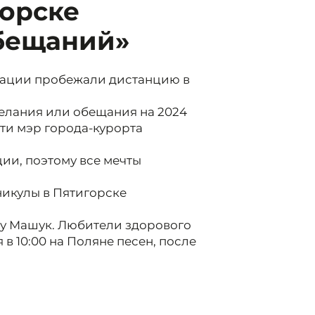
горске
обещаний»
.
изации пробежали дистанцию в
елания или обещания на 2024
сти мэр города-курорта
ции, поэтому все мечты
никулы в Пятигорске
ру Машук. Любители здорового
 в 10:00 на Поляне песен, после