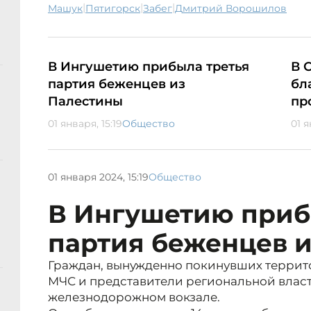
|
|
|
Машук
Пятигорск
забег
Дмитрий Ворошилов
В Ингушетию прибыла третья
В 
партия беженцев из
бл
Палестины
пр
01 января, 15:19
Общество
01 я
01 января 2024, 15:19
Общество
В Ингушетию приб
партия беженцев 
Граждан, вынужденно покинувших террит
МЧС и представители региональной власт
железнодорожном вокзале.