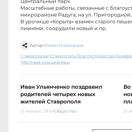
Центральный парк.
Масштабные работы, связанные с благоус
микрорайоне Радуга, на ул. Пригородной, 
В урочище «Корыта» взамен старого пеше
ливнями, соорудили новый и пр.
Автор:
Роман Новоселов
|
|
|
Ставрополье
Ставрополь
благоустройство
комфо
|
местные инициативы
Иван Ульянченко поздравил
Во
родителей четырех новых
но
жителей Ставрополя
пл
01 января, 09:54
Общество
01 я