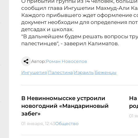
О прибытии группы из 14 человек, большинс
сообщил глава Ингушетии Махмуд-Али Ка
Каждого прибывшего ждет оформление со
документ необходим для определения пот
детсадах и школах.
"В дальнейшем будем решать вопросы тру
палестинцев", - заверил Калиматов.
Автор:
Роман Новоселов
|
|
|
Ингушетия
Палестина
Израиль
беженцы
В Невинномысске устроили
На
новогодний «Мандариновый
ро
забег»
01 я
01 января, 12:43
Общество