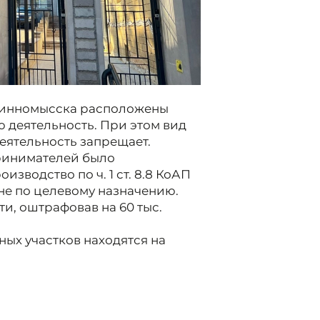
евинномысска расположены
ю деятельность. При этом вид
еятельность запрещает.
ринимателей было
водство по ч. 1 ст. 8.8 КоАП
не по целевому назначению.
и, оштрафовав на 60 тыс.
ых участков находятся на