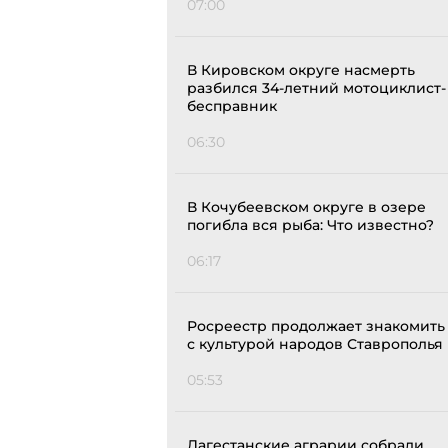
07:00
В Кировском округе насмерть
разбился 34-летний мотоциклист-
бесправник
06:30
В Кочубеевском округе в озере
погибла вся рыба: Что известно?
06:17
Росреестр продолжает знакомить
с культурой народов Ставрополья
05:53
Дагестанские аграрии собрали