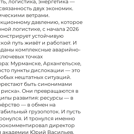
ь, логистика, энергетика —
 связанность двух экономик.
тическими ветрами.
нкционному давлению, которое
ной логистике, с начала 2026
монстрирует устойчивую
ой путь живёт и работает. И
озданы комплексные аварийно-
ключевых точках
ра: Мурманске, Архангельске,
росто пункты дислокации — это
любых нештатных ситуаций.
перестают быть синонимами
 риска». Они превращаются в
ципы развития: ресурсы — в
нёрство — в обмен на
табильный грузопоток. И пусть
ронулся. И тронулся именно
- прокомментировал директор
й академии Юрий Васильев.