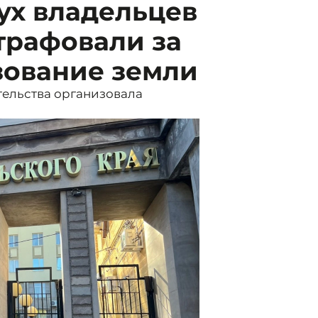
ух владельцев
рафовали за
зование земли
тельства организовала