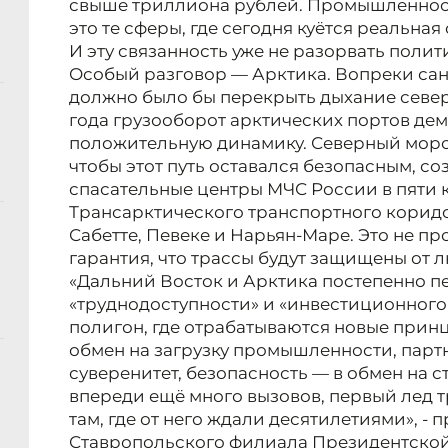
свыше триллиона рублей. Промышленност
это те сферы, где сегодня куётся реальная
И эту связанность уже не разорвать поли
Особый разговор — Арктика. Вопреки са
должно было бы перекрыть дыхание север
года грузооборот арктических портов де
положительную динамику. Северный морск
чтобы этот путь оставался безопасным, с
спасательные центры МЧС России в пяти 
Трансарктического транспортного коридо
Сабетте, Певеке и Нарьян-Маре. Это не п
гарантия, что трассы будут защищены от 
«Дальний Восток и Арктика постепенно 
«труднодоступности» и «инвестиционного
полигон, где отрабатываются новые прин
обмен на загрузку промышленности, парт
суверенитет, безопасность — в обмен на с
впереди ещё много вызовов, первый лед т
там, где от него ждали десятилетиями», 
Ставропольского филиала Президентско