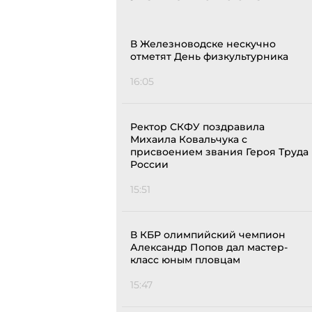
В Железноводске нескучно
отметят День физкультурника
16:05
Ректор СКФУ поздравила
Михаила Ковальчука с
присвоением звания Героя Труда
России
15:51
В КБР олимпийский чемпион
Александр Попов дал мастер-
класс юным пловцам
15:47