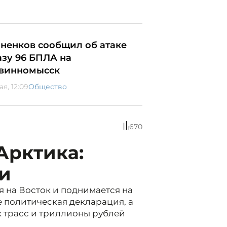
ненков сообщил об атаке
азу 96 БПЛА на
винномысск
ая, 12:09
Общество
670
Арктика:
и
я на Восток и поднимается на
е политическая декларация, а
х трасс и триллионы рублей