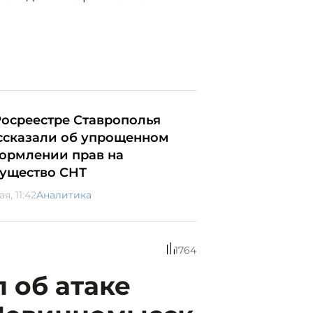
Росреестре Ставрополья
ссказали об упрощенном
ормлении прав на
ущество СНТ
ая, 11:42
Аналитика
1764
 об атаке