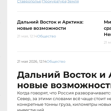
|
|
Ставрополье
прокуратура
земля
Дальний Восток и Арктика:
Ми
новые возможности
ср
Не
21 мая, 12:14
Общество
21 м
21 мая 2026, 12:14
Общество
Дальний Восток и 
новые возможност
Когда говорят, что Россия разворачиваетс
Север, за этими словами всё чаще стоит н
конкретные тонны груза, километры новы
инвестиций.