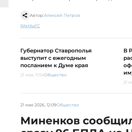
Автор:
Алексей Петров
РАНХиГС
Губернатор Ставрополья
В 
выступит с ежегодным
ра
посланием к Думе края
оф
им
21 мая, 11:54
Общество
21 м
21 мая 2026, 12:09
Общество
Миненков сообщил