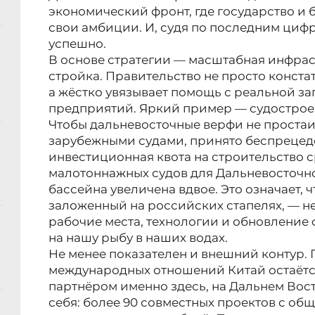
экономический фронт, где государство и 
свои амбиции. И, судя по последним цифр
успешно.
В основе стратегии — масштабная инфра
стройка. Правительство не просто конста
а жёстко увязывает помощь с реальной за
предприятий. Яркий пример — судострое
Чтобы дальневосточные верфи не простаив
зарубежными судами, принято беспрецед
инвестиционная квота на строительство 
малотоннажных судов для Дальневосточн
бассейна увеличена вдвое. Это означает, 
заложенный на российских стапелях, — не
рабочие места, технологии и обновление 
на нашу рыбу в наших водах.
Не менее показателен и внешний контур. 
международных отношений Китай остаёт
партнёром именно здесь, на Дальнем Вост
себя: более 90 совместных проектов с о