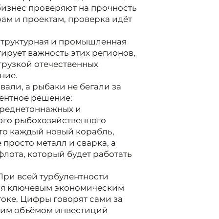
бизнес проверяют на прочность
ам и проектам, проверка идёт
структурная и промышленная
тирует важность этих регионов,
грузкой отечественных
ние.
али, а рыбаки не бегали за
ентное решение:
среднетоннажных и
ого рыбохозяйственного
что каждый новый корабль,
 просто металл и сварка, а
флота, который будет работать
При всей турбулентности
ся ключевым экономическим
оке. Цифры говорят сами за
бщим объёмом инвестиций