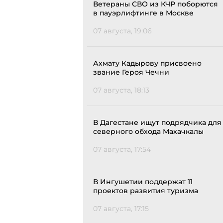
Ветераны СВО из КЧР поборются
в пауэрлифтинге в Москве
07 августа, 19:06
Ахмату Кадырову присвоено
звание Героя Чечни
07 августа, 18:13
В Дагестане ищут подрядчика для
северного обхода Махачкалы
07 августа, 17:54
В Ингушетии поддержат 11
проектов развития туризма
07 августа, 17:15