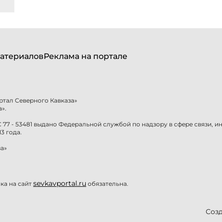
атериалов
Реклама на портале
ртал Северного Кавказа»
».
77 - 53481 выдано Федеральной службой по надзору в сфере связи, 
3 года.
а»
sevkavportal.ru
а на сайт
обязательна.
Созд