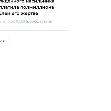
ужденного насильника
платила полмиллиона
блей его жертве
ентября, 10:33
Происшествия
сть