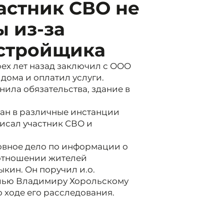
астник СВО не
 из-за
стройщика
ех лет назад заключил с ООО
дома и оплатил услуги.
ила обязательства, здание в
ан в различные инстанции
исал участник СВО и
ловное дело по информации о
отношении жителей
кин. Он поручил и.о.
олью Владимиру Хорольскому
о ходе его расследования.