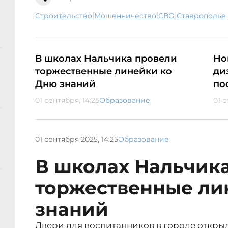
|
|
|
строительство
мошенничество
СВО
Ставрополье
В школах Нальчика провели
Но
торжественные линейки ко
ди
Дню знаний
по
01 сентября, 14:25
Образование
01 с
01 сентября 2025, 14:25
Образование
В школах Нальчик
торжественные ли
знаний
Двери для воспитанников в городе откры