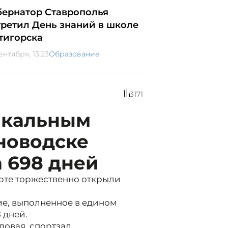
бернатор Ставрополья
третил День знаний в школе
тигорска
ентября, 13:23
Образование
3171
икальным
новодске
а 698 дней
орте торжественно открыли
ие, выполненное в едином
 дней.
ловая, спортзал,