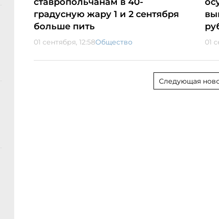
ставропольчанам в 40-
ос
градусную жару 1 и 2 сентября
вы
больше пить
ру
01 сентября, 12:58
Общество
01 с
Следующая ново