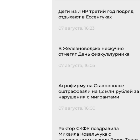
Дети из ЛНР третий год подряд
отдыхают в Ессентуках
07 августа, 16:23
В Железноводске нескучно
отметят День физкультурника
07 августа, 16:05
Агрофирму на Ставрополье
оштрафовали на 1,2 млн рублей за
нарушения с мигрантами
07 августа, 16:00
Ректор СКФУ поздравила
Михаила Ковальчука с
присвоением звания Героя Труда