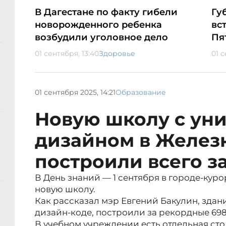
В Дагестане по факту гибели
Гу
новорожденного ребенка
вс
возбудили уголовное дело
Пя
01 сентября, 13:40
Здоровье
01 с
01 сентября 2025, 14:21
Образование
Новую школу с ун
дизайном в Желез
построили всего з
В День знаний — 1 сентября в городе-кур
новую школу.
Как рассказал мэр Евгений Бакулин, здан
дизайн-коде, построили за рекордные 698
В учебном учреждении есть отдельная сто