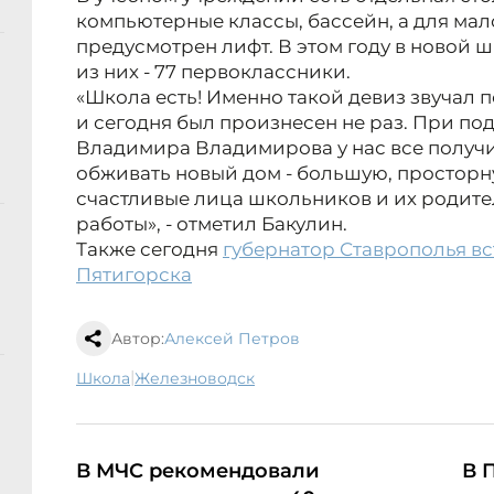
компьютерные классы, бассейн, а для м
предусмотрен лифт. В этом году в новой ш
из них - 77 первоклассники.
«Школа есть! Именно такой девиз звучал 
и сегодня был произнесен не раз. При по
Владимира Владимирова у нас все получи
обживать новый дом - большую, просторн
счастливые лица школьников и их родите
работы», - отметил Бакулин.
Также сегодня
губернатор Ставрополья вс
Пятигорска
Автор:
Алексей Петров
|
школа
Железноводск
В МЧС рекомендовали
В 