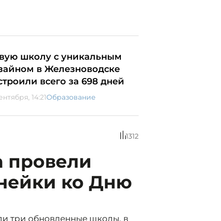
вую школу с уникальным
зайном в Железноводске
строили всего за 698 дней
ентября, 14:21
Образование
1312
а провели
нейки ко Дню
ли три обновленные школы, в