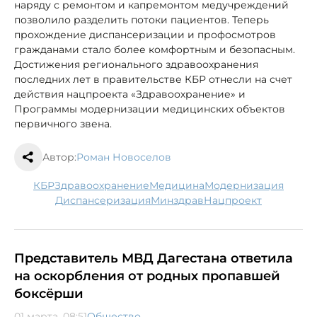
наряду с ремонтом и капремонтом медучреждений
позволило разделить потоки пациентов. Теперь
прохождение диспансеризации и профосмотров
гражданами стало более комфортным и безопасным.
Достижения регионального здравоохранения
последних лет в правительстве КБР отнесли на счет
действия нацпроекта «Здравоохранение» и
Программы модернизации медицинских объектов
первичного звена.
Автор:
Роман Новоселов
КБР
здравоохранение
медицина
модернизация
диспансеризация
минздрав
нацпроект
Представитель МВД Дагестана ответила
на оскорбления от родных пропавшей
боксёрши
01 марта, 08:51
Общество