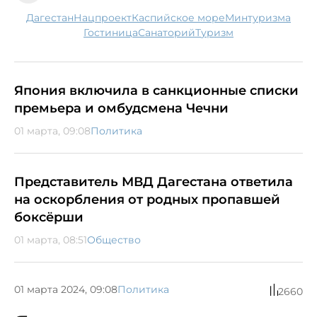
Дагестан
нацпроект
Каспийское море
Минтуризма
гостиница
санаторий
туризм
Япония включила в санкционные списки
премьера и омбудсмена Чечни
01 марта, 09:08
Политика
Представитель МВД Дагестана ответила
на оскорбления от родных пропавшей
боксёрши
01 марта, 08:51
Общество
01 марта 2024, 09:08
Политика
2660