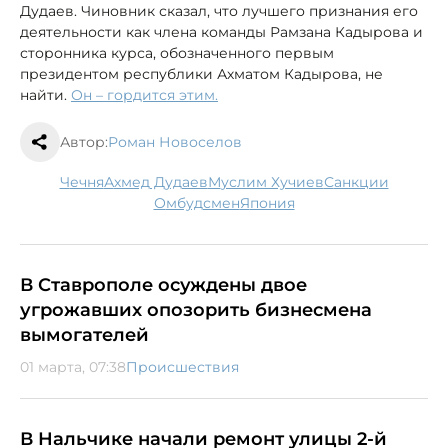
Дудаев. Чиновник сказал, что лучшего признания его
деятельности как члена команды Рамзана Кадырова и
сторонника курса, обозначенного первым
президентом республики Ахматом Кадырова, не
найти.
Он – гордится этим.
Автор:
Роман Новоселов
Чечня
Ахмед Дудаев
Муслим Хучиев
санкции
омбудсмен
Япония
В Ставрополе осуждены двое
угрожавших опозорить бизнесмена
вымогателей
01 марта, 07:38
Происшествия
В Нальчике начали ремонт улицы 2-й