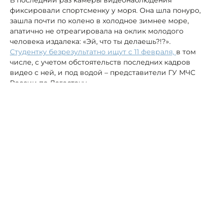
фиксировали спортсменку у моря. Она шла понуро,
зашла почти по колено в холодное зимнее море,
апатично не отреагировала на оклик молодого
человека издалека: «Эй, что ты делаешь?!?».
Студентку безрезультатно ищут с 11 февраля,
в том
числе, с учетом обстоятельств последних кадров
видео с ней, и под водой – представители ГУ МЧС
России по Дагестану.
На днях начальник пресс-службы МВД по Дагестану
Гаяне Гариева опубликовала в своем Телеграм-
канале скриншот поста за подписью «Анна
Цомартова».
Если опустить все подробности и проклятья в адрес
Гариевой, опубликованные якобы от лица матери
девушки, ясно, что та возмущена объективным
предположением правоохранителей о возможном
суициде, совершенном её дочкой.
Гариева, комментируя пост женщины, подчеркнула,
что во всем разберутся следственные органы.
«Пусть Всевышний убережёт вас и ваших близких от
бед и печали!», - мудро пожелала она оппонентке.