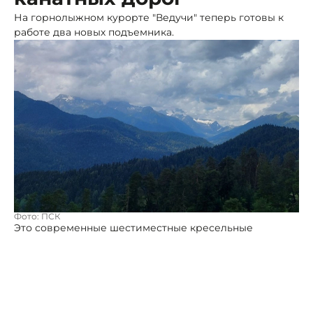
На горнолыжном курорте "Ведучи" теперь готовы к
работе два новых подъемника.
Фото: ПСК
Это современные шестиместные кресельные
канатные дороги, которые уже прошли все
строительные и монтажные работы. Они ждут
официального запуска, который состоится после того,
как будет готова главная транспортная магистраль,
соединяющая северную и южную части курорта.