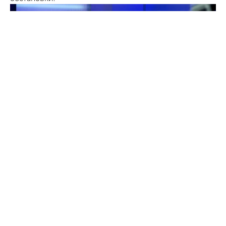
Фото: пресс-служба губернатора СК
Дистанционное обучение в школах Ставрополья
вводили из-за оперативной обстановки, сообщил 18
мая в ходе прямой линии Владимир Владимиров. В
этот период вражеские беспилотники, которые все
были уничтожены средствами ПВО, несколько раз
залетали на территорию региона.
«Дважды они заходили на территорию края, но
справлялись наши мобильные огневые группы, наши