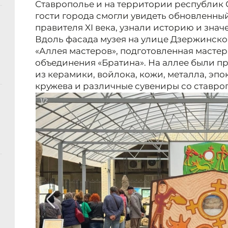
Ставрополье и на территории республик 
гости города смогли увидеть обновленны
правителя XI века, узнали историю и знач
Вдоль фасада музея на улице Дзержинск
«Аллея мастеров», подготовленная маст
объединения «Братина». На аллее были п
из керамики, войлока, кожи, металла, эпо
кружева и различные сувениры со ставр
1/2