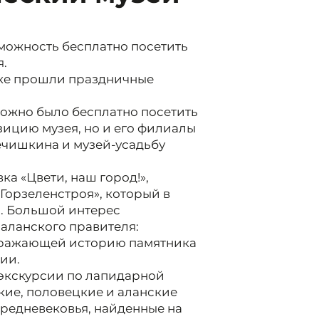
можность бесплатно посетить
я.
нике прошли праздничные
можно было бесплатно посетить
зицию музея, но и его филиалы
ечишкина и музей-усадьбу
ка «Цвети, наш город!»,
Горзеленстроя», который в
й. Большой интерес
 аланского правителя:
тражающей историю памятника
ии.
экскурсии по лапидарной
кие, половецкие и аланские
Средневековья, найденные на