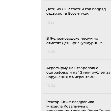
Дети из ЛНР третий год подряд
отдыхают в Ессентуках
16:23
В Железноводске нескучно
отметят День физкультурника
16:05
Агрофирму на Ставрополье
оштрафовали на 1,2 млн рублей за
нарушения с мигрантами
16:00
Ректор СКФУ поздравила
Михаила Ковальчука с
присвоением звания Героя Труда