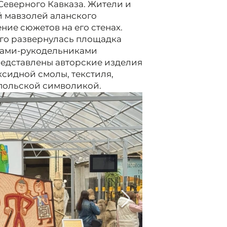
Северного Кавказа. Жители и
й мавзолей аланского
ение сюжетов на его стенах.
ого развернулась площадка
ерами-рукодельниками
редставлены авторские изделия
ксидной смолы, текстиля,
опольской символикой.
2/2