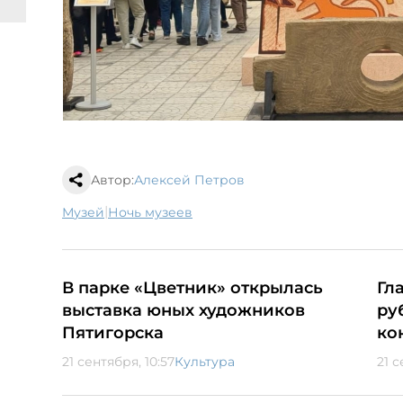
Автор:
Алексей Петров
|
музей
ночь музеев
В парке «Цветник» открылась
Гл
выставка юных художников
ру
Пятигорска
ко
21 сентября, 10:57
Культура
21 с