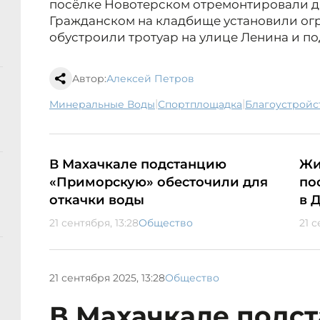
посёлке Новотерском отремонтировали два
Гражданском на кладбище установили огр
обустроили тротуар на улице Ленина и по
Автор:
Алексей Петров
|
|
Минеральные Воды
спортплощадка
благоустройс
В Махачкале подстанцию
Жи
«Приморскую» обесточили для
по
откачки воды
в 
21 сентября, 13:28
Общество
21 с
21 сентября 2025, 13:28
Общество
В Махачкале подс