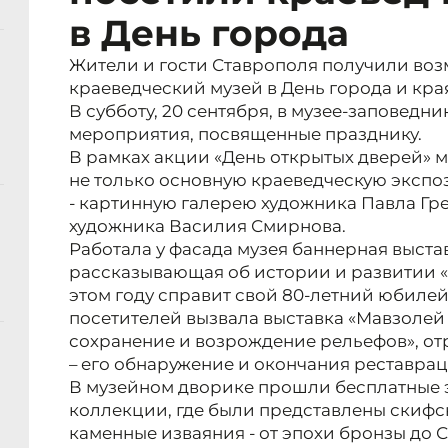
в День города
Жители и гости Ставрополя получили воз
краеведческий музей в День города и кра
В субботу, 20 сентября, в музее-заповед
мероприятия, посвященные празднику.
В рамках акции «День открытых дверей» 
не только основную краеведческую экспо
- картинную галерею художника Павла Гр
художника Василия Смирнова.
Работала у фасада музея баннерная выстав
рассказывающая об истории и развитии «
этом году справит свой 80-летний юбиле
посетителей вызвала выставка «Мавзолей
сохранение и возрождение рельефов», о
– его обнаружение и окончания реставрац
В музейном дворике прошли бесплатные 
коллекции, где были представлены скифс
каменные изваяния - от эпохи бронзы до 