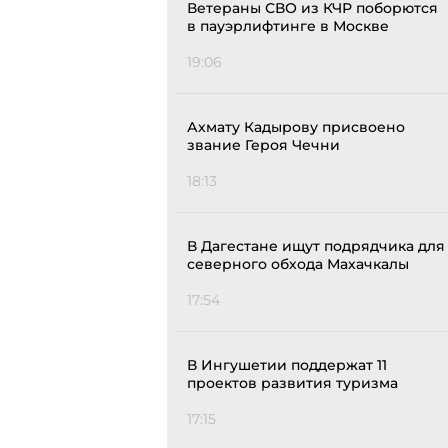
Ветераны СВО из КЧР поборются
в пауэрлифтинге в Москве
19:06
Ахмату Кадырову присвоено
звание Героя Чечни
18:13
В Дагестане ищут подрядчика для
северного обхода Махачкалы
17:54
В Ингушетии поддержат 11
проектов развития туризма
17:15