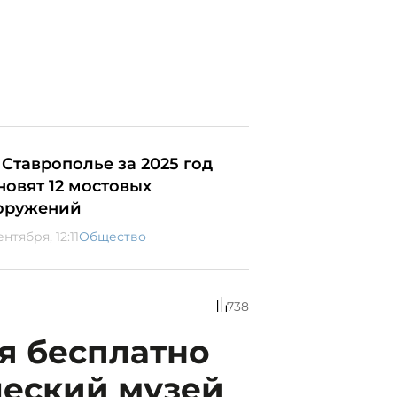
 Ставрополье за 2025 год
новят 12 мостовых
оружений
ентября, 12:11
Общество
738
я бесплатно
ческий музей