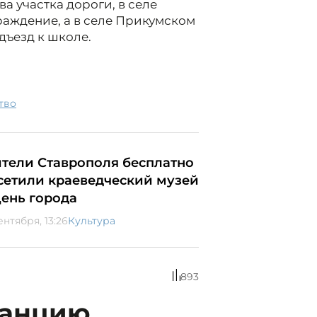
 участка дороги, в селе
аждение, а в селе Прикумском
дъезд к школе.
тво
тели Ставрополя бесплатно
сетили краеведческий музей
День города
ентября, 13:26
Культура
893
танцию