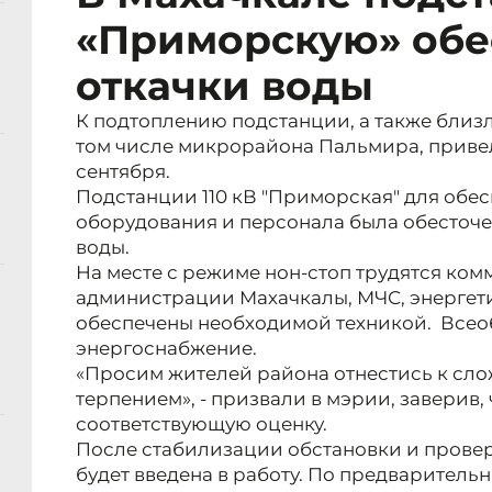
«Приморскую» обе
откачки воды
К подтоплению подстанции, а также близ
том числе микрорайона Пальмира, привел
сентября.
Подстанции 110 кВ "Приморская" для обе
оборудования и персонала была обесточен
воды.
На месте с режиме нон-стоп трудятся ко
администрации Махачкалы, МЧС, энергет
обеспечены необходимой техникой. Всеоб
энергоснабжение.
«Просим жителей района отнестись к сл
терпением», - призвали в мэрии, заверив,
соответствующую оценку.
После стабилизации обстановки и прове
будет введена в работу. По предваритель