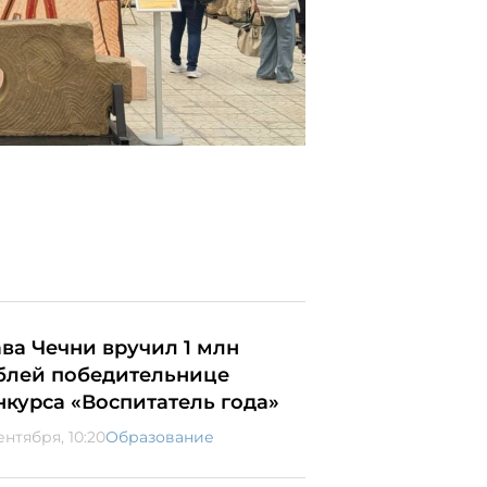
ава Чечни вручил 1 млн
блей победительнице
нкурса «Воспитатель года»
ентября, 10:20
Образование