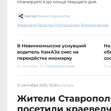
планируется до конца текущего дня.
Автор:
Роман Новоселов
|
|
|
Махачкала
Дагестан
подтопление
электричество
В Невинномысске уснувший
На
водитель КамАЗа снес на
об
перекрёстке иномарку
со
21 сентября, 13:11
Происшествия
21 с
21 сентября 2025, 13:26
Культура
Жители Ставропол
посетили краевед