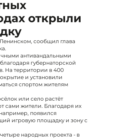
тных
одах открыли
дку
 Ленинском, сообщил глава
а.
личными антивандальными
 благодаря губернаторской
. На территории в 400
покрытие и установили
маться спортом жителям
сёлок или село растёт
ют сами жители. Благодаря их
 например, появился
ий игровую площадку и зону с
четыре народных проекта - в