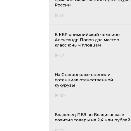
России
15:51
В КБР олимпийский чемпион
Александр Попов дал мастер-
класс юным пловцам
15:47
На Ставрополье оценили
потенциал отечественной
кукурузы
15:00
Владелец ПВЗ во Владикавказе
похитил товары на 2,4 млн рублей
14:02