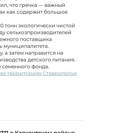
ил, что гречка — важный
так как содержит большое
0 тонн экологически чистой
оду сельхозпроизводителей
дежного поставщика
ь муниципалитета.
, а затем направится на
зводства детского питания.
 семенного фонда.
сех территориях Ставрополья