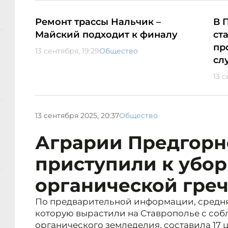
Ремонт трассы Нальчик –
В 
Майский подходит к финалу
ст
пр
13 сентября, 19:29
Общество
сл
13 с
13 сентября 2025, 20:37
Общество
Аграрии Предгорн
приступили к убор
органической гре
По предварительной информации, средня
которую вырастили на Ставрополье с со
органического земледелия, составила 17 ц