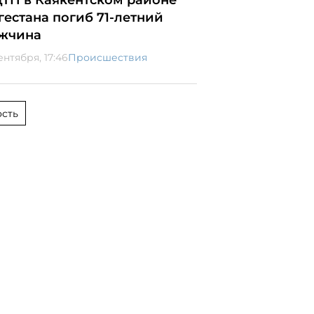
ДТП в Каякентском районе
гестана погиб 71-летний
жчина
ентября, 17:46
Происшествия
сть