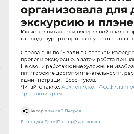
организовала для 
экскурсию и плэн
Юные воспитанники воскресной школы п
в городе-курорте приняли участие в плэне
Сперва они побывали в Спасском кафедра
провели экскурсию, а затем ребята принял
На своих работах юные художники изобра
пятигорские достопримечательности, рас
администрации Ессентуков.
Читайте также:
Архиепископ Феофилакт ос
Троицкий храм
Автор:
Алексей Петров
|
|
|
Ессентуки
дети
плэнер
художники