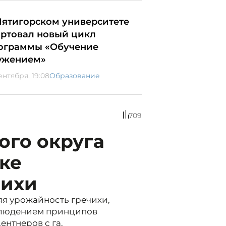
Пятигорском университете
артовал новый цикл
ограммы «Обучение
ужением»
ентября, 19:08
Образование
709
ого округа
ке
чихи
я урожайность гречихи,
блюдением принципов
ентнеров с га.