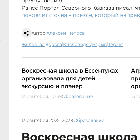
преступлению.
Ранее Портал Северного Кавказа писал, ч
повредили окна в поезде, который напра
Автор:
Алексей Петров
|
|
|
железная дорога
Кисловодск
взрыв
теракт
Воскресная школа в Ессентуках
Аг
организовала для детей
пр
экскурсию и плэнер
ор
13 сентября, 20:39
Образование
13 с
13 сентября 2025, 20:39
Образование
Воскресная школа 