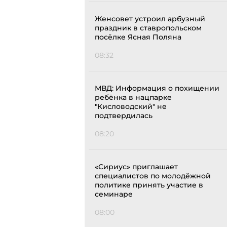
Женсовет устроил арбузный
праздник в ставропольском
посёлке Ясная Поляна
08:32
МВД: Информация о похищении
ребёнка в нацпарке
"Кисловодский" не
подтвердилась
08:20
«Сириус» приглашает
специалистов по молодёжной
политике принять участие в
семинаре
08:00