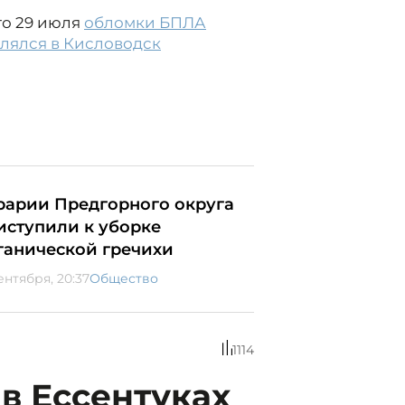
то 29 июля
обломки БПЛА
влялся в Кисловодск
рарии Предгорного округа
иступили к уборке
ганической гречихи
ентября, 20:37
Общество
1114
в Ессентуках