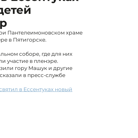
детей
ер
ри Пантелеимоновском храме
ре в Пятигорске.
льном соборе, где для них
и участие в пленэре.
зили гору Машук и другие
сказали в пресс-службе
вятил в Ессентуках новый