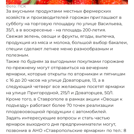
Фото: ПСК
За вкусными продуктами местных фермерских
хозяйств и производителей горожан приглашают в
субботу на торговую площадку по улице Васильева,
35/1, а в воскресенье - на площадь 200-летия.
Свежая зелень, овощи и фрукты, ягоды, выпечка,
продукция из мяса и молока, большой выбор бакалеи,
специи сделают летнее меню разнообразным и
полезным.
Также по будням за выгодными покупками горожане
по-прежнему могут отправиться на вечерние
ярмарки, которые открыты по вторникам и пятницам
с 16 до 20 часов на улице Доваторцев, 13, а в
следующий четверг все желающие посетят ярмарки
на улице Пригородной, 215/1 и Доваторцев, 50/1.
Кроме того, в Ставрополе в рамках акции «Овощи к
подъезду» работают более 70 точек реализации
плодовоовощной продукции с автомобилей.
Задать интересующие вопросы и стать частью
ярмарок выходного дня предприниматели могут,
позвонив в АНО «Ставропольские ярмарки» по тел.: 8