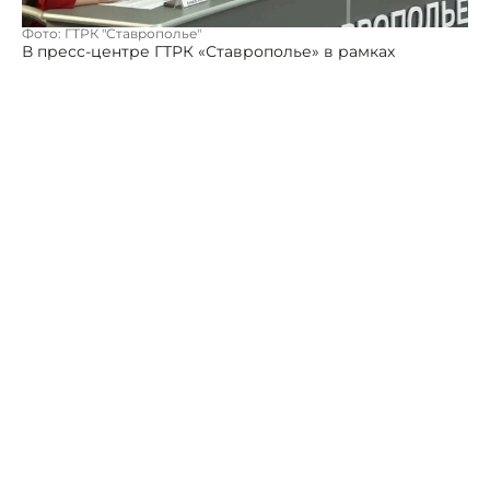
Фото: ГТРК "Ставрополье"
В пресс-центре ГТРК «Ставрополье» в рамках
совместного проекта с «МК-Кавказ» состоялся диалог,
на котором ректор Ставропольского
медуниверситета Виктор Мажаров и ведущие
молодые ученые вуза рассказали о достижениях
студентов, активно участвующих в международных
научных проектах.
Учеба в медвузе всегда была непростой задачей. Как
отметил Виктор Мажаров, современный студент-
медик – это уже не просто учащийся, а настоящий
исследователь, который с ранних курсов вовлечен в
научную деятельность.
Ставропольская медицинская школа успешно заявила
о себе на международной арене. В 2024 и 2025 годах
студенты СтГМУ показали высокие результаты на
крупных форумах в Китае, заняв призовые места
среди тысяч участников из разных стран. Доцент
Светлана Долбня подчеркнула, что уровень их
подготовки соответствует мировым стандартам. Они
участвуют в масштабных исследованиях, результаты