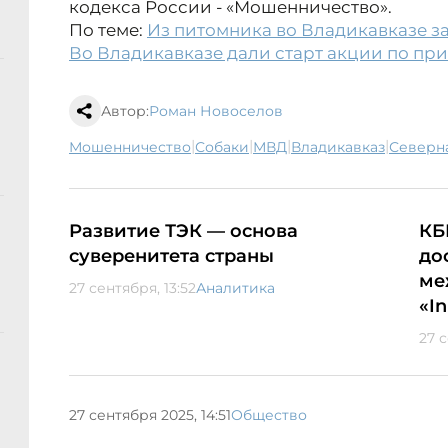
кодекса России - «Мошенничество».
По теме:
Из питомника во Владикавказе з
Во Владикавказе дали старт акции по пр
Автор:
Роман Новоселов
|
|
|
|
мошенничество
собаки
МВД
Владикавказ
Северн
Развитие ТЭК — основа
КБ
суверенитета страны
до
ме
27 сентября, 13:52
Аналитика
«I
27 с
27 сентября 2025, 14:51
Общество