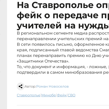
На Ставрополье о
фейк о передаче 
учителей на нужд
В региональном сегменте медиа распрос
перенаправлении учительских премий на
В сети появилось письмо, оформленное 
края, подписанный главой ведомства Смаг
планах перенаправить премию ко Дню учи
«Защитники Отечества».
То, что документ и информация, - ложные, 
подтвердили в самом минобразования ре
Автор:
Роман Новоселов
|
|
|
Ставрополье
минобр
фейк
СВО