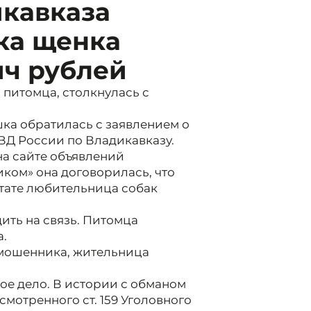
кавказа
ка щенка
яч рублей
 питомца, столкнулась с
шка обратилась с заявлением о
ВД России по Владикавказу.
на сайте объявлений
ком» она договорилась, что
ьтате любительница собак
ить на связь. Питомца
а.
й мошенника, жительница
ое дело. В истории с обманом
мотренного ст. 159 Уголовного