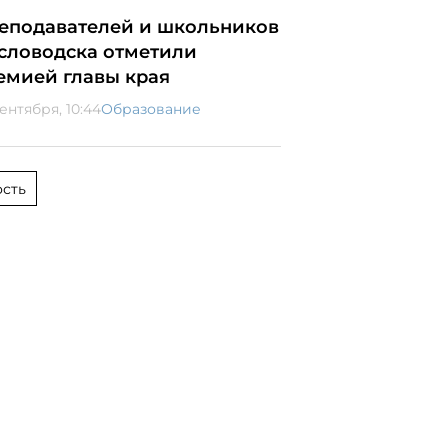
еподавателей и школьников
словодска отметили
емией главы края
ентября, 10:44
Образование
сть