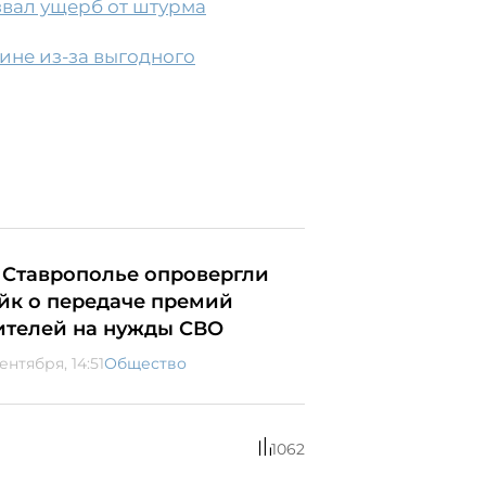
звал ущерб от штурма
ине из-за выгодного
 Ставрополье опровергли
йк о передаче премий
ителей на нужды СВО
ентября, 14:51
Общество
1062