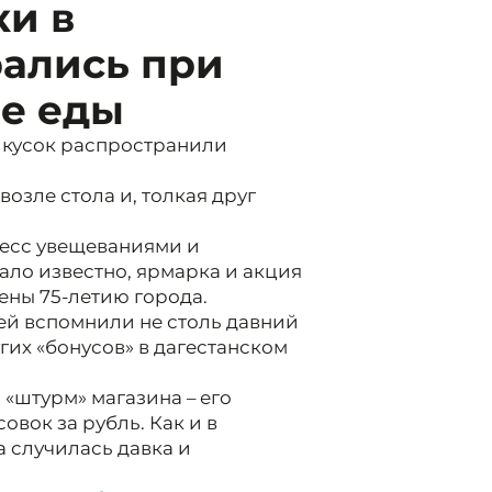
ки в
ались при
че еды
 кусок распространили
возле стола и, толкая друг
есс увещеваниями и
тало известно, ярмарка и акция
ены 75-летию города.
ей вспомнили не столь давний
их «бонусов» в дагестанском
 «штурм» магазина – его
вок за рубль. Как и в
 случилась давка и