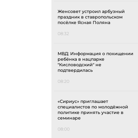
Женсовет устроил арбузный
праздник в ставропольском
посёлке Ясная Поляна
08:32
МВД: Информация о похищении
ребёнка в нацпарке
"Кисловодский" не
подтвердилась
08:20
«Сириус» приглашает
специалистов по молодёжной
политике принять участие в
семинаре
08:00