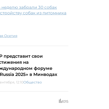
а неделю забрали 30 собак
истройству собак из питомника
ая Осетия
Р представит свои
стижения на
ждународном форуме
nRussia 2025» в Минводах
ентября, 12:10
Общество
1015