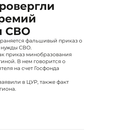
провергли
премий
ы СВО
траняется фальшивый приказ о
 нужды СВО.
как приказ минобразования
иной. В нем говорится о
теля на счет Госфонда
заявили в ЦУР, также факт
гиона.