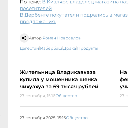
По теме:
В Кизляре владелец магазина на
посетителей
В Дербенте покупатели подрались в магаз
предложения.
Автор:
Роман Новоселов
|
|
|
Дагестан
Избербаш
драка
продукты
Жительница Владикавказа
На
купила у мошенника щенка
фе
чихуахуа за 69 тысяч рублей
уч
27 сентября, 15:16
Общество
27 с
27 сентября 2025, 15:16
Общество