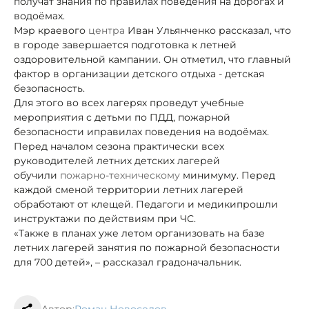
получат знания по правилах поведения на дорогах и
водоёмах.
Мэр краевого
центра
Иван Ульянченко рассказал, что
в городе завершается подготовка к летней
оздоровительной кампании. Он отметил, что главный
фактор в организации детского отдыха - детская
безопасность.
Для этого во всех лагерях проведут учебные
мероприятия с детьми по ПДД, пожарной
безопасности и
правилах поведения на водоёмах.
Перед началом сезона практически всех
руководителей летних детских лагерей
обучили
пожарно-техническому
минимуму. Перед
каждой сменой территории летних лагерей
обработают от клещей. Педагоги и медики
прошли
инструктажи по действиям при ЧС.
«Также в планах уже летом организовать на базе
летних лагерей занятия по пожарной безопасности
для 700 детей», – рассказал градоначальник.
Автор:
Роман Новоселов