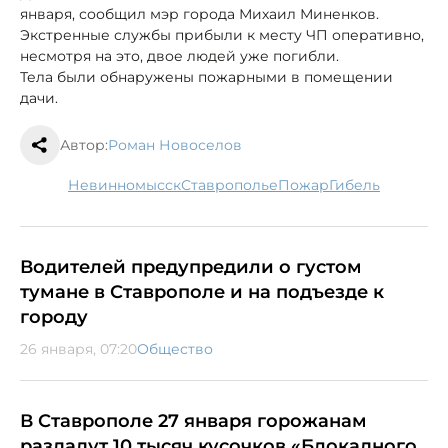
января, сообщил мэр города Михаил Миненков.
Экстренные службы прибыли к месту ЧП оперативно,
несмотря на это, двое людей уже погибли.
Тела были обнаружены пожарными в помещении
дачи.
Автор:
Роман Новоселов
Невинномысск
Ставрополье
пожар
гибель
Водителей предупредили о густом
тумане в Ставрополе и на подъезде к
городу
26 января, 07:20
Общество
В Ставрополе 27 января горожанам
раздадут 10 тысяч кусочков «Блокадного