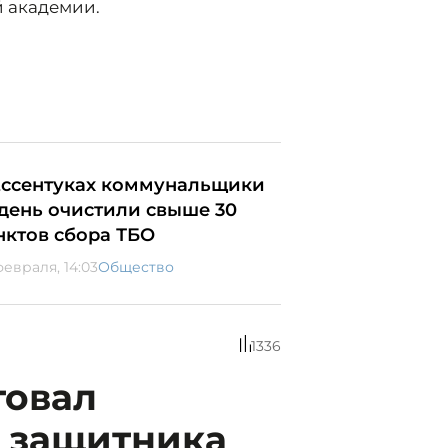
 академии.
Ессентуках коммунальщики
 день очистили свыше 30
нктов сбора ТБО
февраля, 14:03
Общество
1336
товал
 защитника