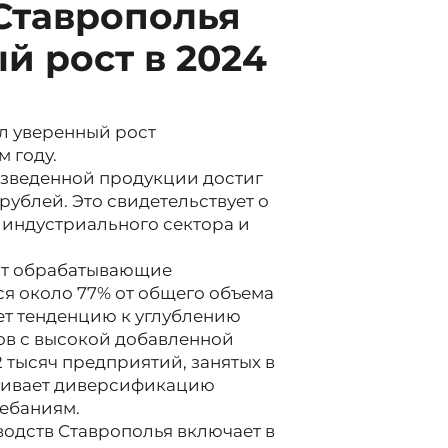
Ставрополья
й рост в 2024
л уверенный рост
 году.
зведенной продукции достиг
ублей. Это свидетельствует о
 индустриального сектора и
ют обрабатывающие
ся около 77% от общего объема
ет тенденцию к углублению
ов с высокой добавленной
2 тысяч предприятий, занятых в
ечивает диверсификацию
лебаниям.
дств Ставрополья включает в