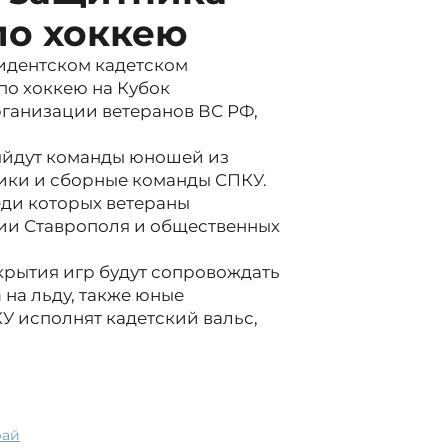
по хоккею
идентском кадетском
по хоккею на Кубок
ганизации ветеранов ВС РФ,
ыйдут команды юношей из
ики и сборные команды СПКУ.
еди которых ветераны
ии Ставрополя и общественных
крытия игр будут сопровождать
а
на льду, также юные
У исполнят кадетский вальс,
рай