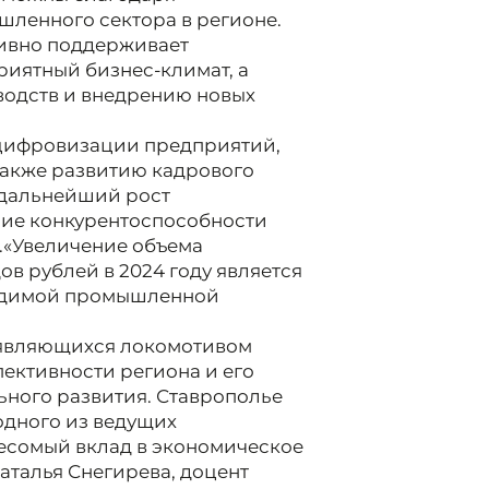
ленного сектора в регионе.
тивно поддерживает
риятный бизнес-климат, а
водств и внедрению новых
 цифровизации предприятий,
также развитию кадрового
 дальнейший рост
ие конкурентоспособности
.«Увеличение объема
в рублей в 2024 году является
водимой промышленной
 являющихся локомотивом
пективности региона и его
ного развития. Ставрополье
одного из ведущих
есомый вклад в экономическое
аталья Снегирева, доцент