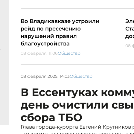
Во Владикавказе устроили
Эл
рейд по пресечению
Ст
нарушений правил
до
благоустройства
08 
08 февраля, 11:06
Общество
08 февраля 2025, 14:03
Общество
В Ессентуках ком
день очистили свы
сбора ТБО
Глава города-курорта Евгений Крутников 
что коммунальщики наводят порядок на 