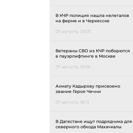
В КЧР полиция нашла нелегалов
на ферме и в Черкесске
07 августа, 20:07
Ветераны СВО из КЧР поборются
в пауэрлифтинге в Москве
07 августа, 19:06
Ахмату Кадырову присвоено
звание Героя Чечни
07 августа, 18:13
В Дагестане ищут подрядчика для
северного обхода Махачкалы