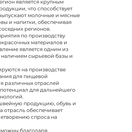
егион является крупным
одукции, что способствует
выпускают молочные и мясные
рвы и напитки, обеспечивая
соседних регионов.
приятия по производству
окрасочных материалов и
вление является одним из
о наличием сырьевой базы и
руются на производстве
вания для пищевой
ля различных отраслей
 потенциал для дальнейшего
хнологий.
 швейную продукцию, обувь и
а отрасль обеспечивает
летворению спроса на
озможны благодаря