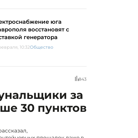
ектроснабжение юга
аврополя восстановят с
ставкой генератора
февраля, 10:32
Общество
843
мунальщики за
ше 30 пунктов
рассказал,
контейнерных площадок даже в