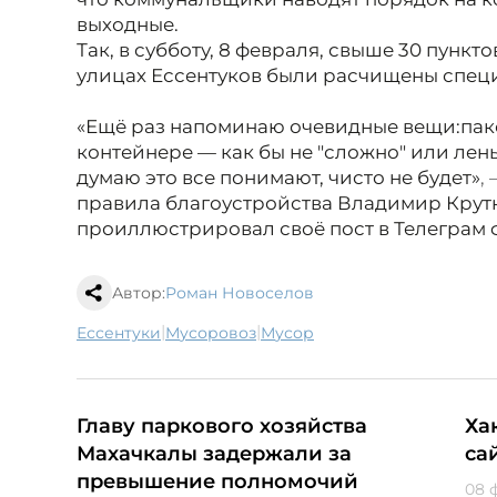
выходные.
Так, в субботу, 8 февраля, свыше 30 пункт
улицах Ессентуков были расчищены спец
«Ещё раз напоминаю очевидные вещи:
пак
контейнере — как бы не "сложно" или лень
думаю это все понимают, чисто не будет»
,
правила благоустройства Владимир Крут
проиллюстрировал своё пост в Телеграм фо
Автор:
Роман Новоселов
|
|
Ессентуки
мусоровоз
мусор
Главу паркового хозяйства
Ха
Махачкалы задержали за
са
превышение полномочий
08 