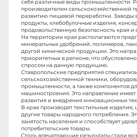
себя различные виды промышленности. Р
производителем сельскохозяйственной пр
развитию пищевой переработки. Заводы 
продукты, хлебобулочные изделия, консе
продовольственную безопасность края и 
На территории края располагаются пред
минеральных удобрений, полимеров, лак
другой химической продукции. Это напра
приоритетных в регионе, что обусловлен
спросом на данную продукцию.
Ставропольские предприятия специализи
сельскохозяйственной техники, оборудо
промышленности, а также компонентов д
машиностроения. Это направление имеет
развития и внедрения инновационных те
В крае производят текстильные изделия,
другие товары народного потребления. Эт
занятость населения и способствует удов
потребительские товары.
Столь впечатляющие результаты стали в