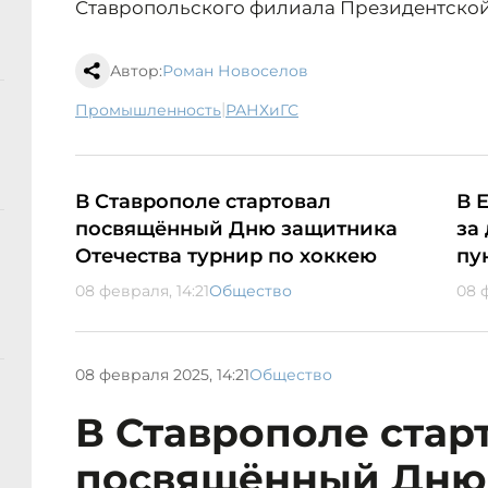
Ставропольского филиала Президентской
Автор:
Роман Новоселов
|
промышленность
РАНХиГС
В Ставрополе стартовал
В 
посвящённый Дню защитника
за
Отечества турнир по хоккею
пу
08 февраля, 14:21
Общество
08 
08 февраля 2025, 14:21
Общество
В Ставрополе стар
посвящённый Дню