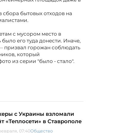
ов сбора бытовых отходов на
иалистами.
етам с мусором место в
 было его туда донести. Иначе,
 —
призвал горожан соблюдать
ников, который
то из серии "было - стало".
керы с Украины взломали
йт «Теплосети» в Ставрополе
февраля, 07:40
Общество