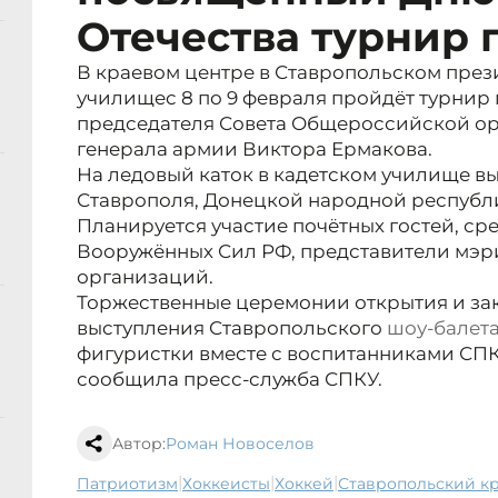
Отечества турнир 
В краевом центре в Ставропольском през
училищес 8 по 9 февраля пройдёт турнир 
председателя Совета Общероссийской ор
генерала армии Виктора Ермакова.
На ледовый каток в кадетском училище в
Ставрополя, Донецкой народной республ
Планируется участие почётных гостей, ср
Вооружённых Сил РФ, представители мэр
организаций.
Торжественные церемонии открытия и за
выступления Ставропольского
шоу-балет
фигуристки вместе с воспитанниками СПК
сообщила пресс-служба СПКУ.
Автор:
Роман Новоселов
|
|
|
патриотизм
хоккеисты
хоккей
Ставропольский к