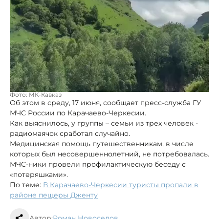
Фото: МК-Кавказ
Об этом в среду, 17 июня, сообщает пресс-служба ГУ
МЧС России по Карачаево-Черкесии.
Как выяснилось, у группы – семьи из трех человек -
радиомаячок сработал случайно.
Медицинская помощь путешественникам, в числе
которых был несовершеннолетний, не потребовалась.
МЧС-ники провели профилактическую беседу с
«потеряшками».
По теме:
В Карачаево-Черкесии туристы пропали в
районе пещеры Дженту
Автор:
Роман Новоселов