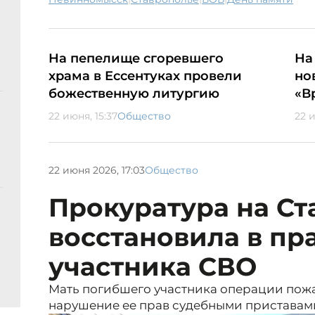
На пепелище сгоревшего
На
храма в Ессентуках провели
но
божественную литургию
«В
22 июня, 15:37
Общество
22 и
22 июня 2026, 17:03
Общество
Прокуратура на Ст
восстановила в пр
участника СВО
Мать погибшего участника операции пож
нарушение ее прав судебными приставам