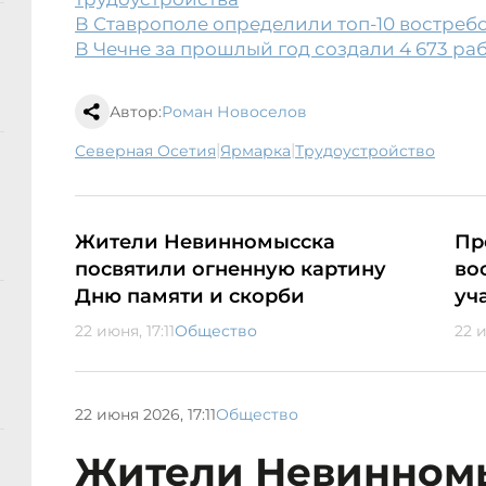
В Ставрополе определили топ-10 востре
В Чечне за прошлый год создали 4 673 ра
Автор:
Роман Новоселов
|
|
Северная Осетия
ярмарка
трудоустройство
Жители Невинномысска
Пр
посвятили огненную картину
во
Дню памяти и скорби
уч
22 июня, 17:11
Общество
22 и
22 июня 2026, 17:11
Общество
Жители Невинном