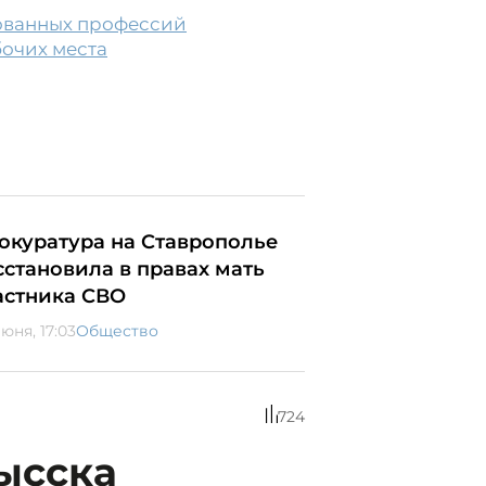
бованных профессий
бочих места
окуратура на Ставрополье
сстановила в правах мать
астника СВО
юня, 17:03
Общество
724
ысска