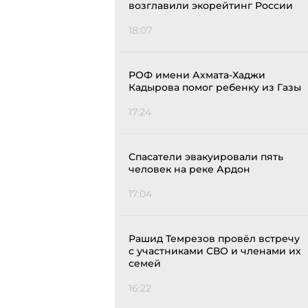
возглавили экорейтинг России
18:07
РОФ имени Ахмата-Хаджи
Кадырова помог ребенку из Газы
17:24
Спасатели эвакуировали пять
человек на реке Ардон
17:04
Рашид Темрезов провёл встречу
с участниками СВО и членами их
семей
16:22