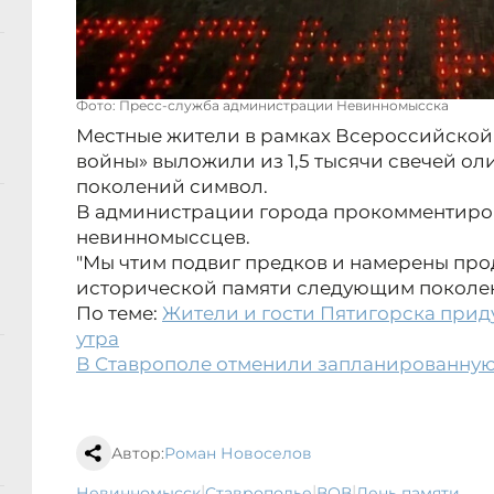
Фото: Пресс-служба администрации Невинномысска
Местные жители в рамках Всероссийской
войны» выложили из 1,5 тысячи свечей о
поколений символ.
В администрации города прокомментиров
невинномыссцев.
"Мы чтим подвиг предков и намерены про
исторической памяти следующим поколен
По теме:
Жители и гости Пятигорска прид
утра
В Ставрополе отменили запланированную
Автор:
Роман Новоселов
|
|
|
Невинномысск
Ставрополье
ВОВ
день памяти