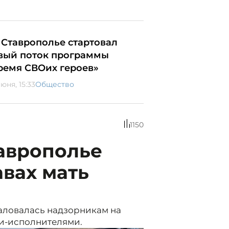
 Ставрополье стартовал
вый поток программы
ремя СВОих героев»
юня, 15:33
Общество
1150
аврополье
авах мать
аловалась надзорникам на
и-исполнителями.