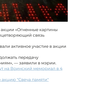
 акции «Огненные картины
лицетворяющий связь
али активное участие в акции
должать передачу
иям», — заявили в мэрии.
ут на Воинский мемориал в 4
 акцию "Свеча памяти"