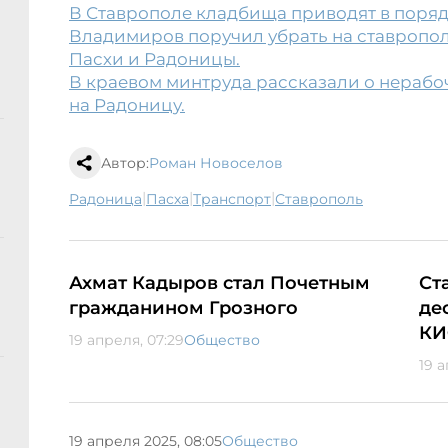
В Ставрополе кладбища приводят в поряд
Владимиров поручил убрать на ставропо
Пасхи и Радоницы.
В краевом минтруда рассказали о нерабо
на Радоницу.
Автор:
Роман Новоселов
|
|
|
Радоница
Пасха
транспорт
Ставрополь
Ахмат Кадыров стал Почетным
Ст
гражданином Грозного
де
КИ
19 апреля, 07:29
Общество
19 а
19 апреля 2025, 08:05
Общество