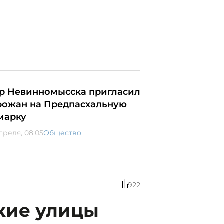
р Невинномысска пригласил
рожан на Предпасхальную
марку
преля, 08:05
Общество
922
акие улицы