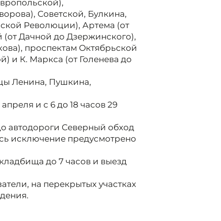
авропольской),
ворова), Советской, Булкина,
ской Революции), Артема (от
 (от Дачной до Дзержинского),
ова), проспектам Октябрьской
) и К. Маркса (от Голенева до
цы Ленина, Пушкина,
7 апреля и с 6 до 18 часов 29
 до автодороги Северный обход
есь исключение предусмотрено
кладбища до 7 часов и выезд
атели, на перекрытых участках
ждения.