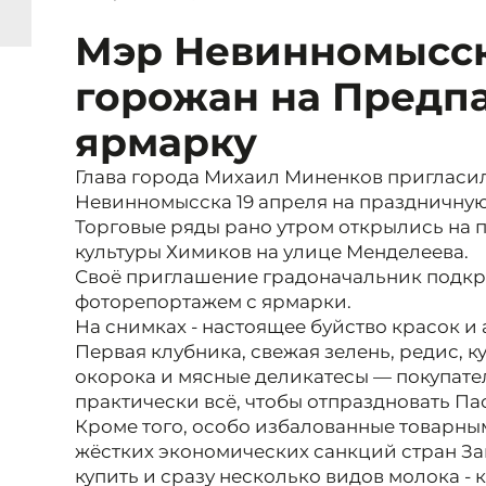
Мэр Невинномысск
горожан на Предп
ярмарку
Глава города Михаил Миненков пригласил
Невинномысска 19 апреля на праздничную
Торговые ряды рано утром открылись на
культуры Химиков на улице Менделеева.
Своё приглашение градоначальник подкр
фоторепортажем с ярмарки.
На снимках - настоящее буйство красок и
Первая клубника, свежая зелень, редис, к
окорока и мясные деликатесы — покупате
практически всё, чтобы отпраздновать Пас
Кроме того, особо избалованные товарны
жёстких экономических санкций стран З
купить и сразу несколько видов молока - к