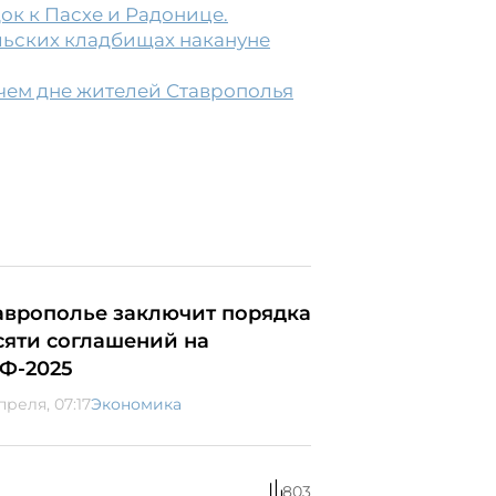
ок к Пасхе и Радонице.
льских кладбищах накануне
чем дне жителей Ставрополья
аврополье заключит порядка
сяти соглашений на
Ф-2025
преля, 07:17
Экономика
803