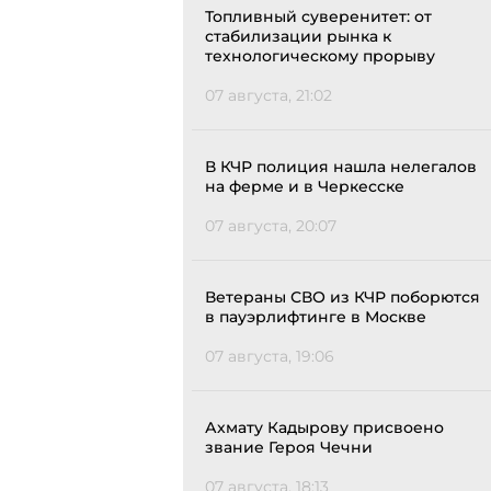
Топливный суверенитет: от
стабилизации рынка к
технологическому прорыву
07 августа, 21:02
В КЧР полиция нашла нелегалов
на ферме и в Черкесске
07 августа, 20:07
Ветераны СВО из КЧР поборются
в пауэрлифтинге в Москве
07 августа, 19:06
Ахмату Кадырову присвоено
звание Героя Чечни
07 августа, 18:13