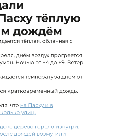
щали
Пасху тёплую
им дождём
дается тёплая, облачная с
апреля, днём воздух прогреется
туман. Ночью от +4 до +9. Ветер
ожидается температура днём от
тся кратковременный дождь.
ля, что
на Пасху и в
колько улиц.
дске дерево горело изнутри.
после дождей возмутили