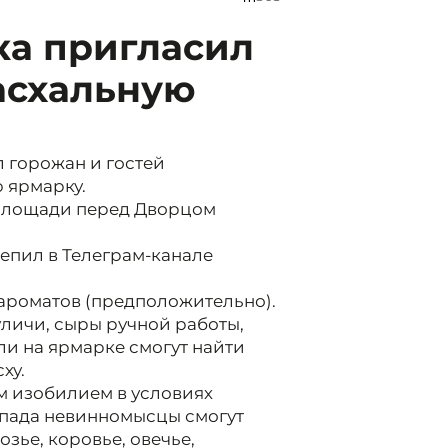
а пригласил
асхальную
 горожан и гостей
 ярмарку.
 площади перед Дворцом
епил в Телеграм-канале
 ароматов (предположительно).
уличи, сыры ручной работы,
ли на ярмарке смогут найти
ху.
м изобилием в условиях
апада невинномысцы смогут
озье, коровье, овечье,