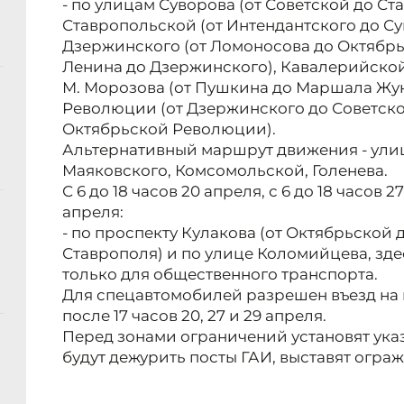
- по улицам Суворова (от Советской до Ст
Ставропольской (от Интендантского до Су
Дзержинского (от Ломоносова до Октябрь
Ленина до Дзержинского), Кавалерийской
М. Морозова (от Пушкина до Маршала Жук
Революции (от Дзержинского до Советской
Октябрьской Революции).
Альтернативный маршрут движения - ули
Маяковского, Комсомольской, Голенева.
С 6 до 18 часов 20 апреля, с 6 до 18 часов 2
апреля:
- по проспекту Кулакова (от Октябрьской
Ставрополя) и по улице Коломийцева, зд
только для общественного транспорта.
Для спецавтомобилей разрешен въезд на 
после 17 часов 20, 27 и 29 апреля.
Перед зонами ограничений установят указ
будут дежурить посты ГАИ, выставят огра