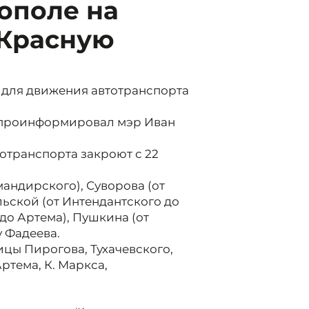
ополе на
 Красную
 для движения автотранспорта
я, проинформировал мэр Иван
отранспорта закроют с 22
мандирского), Суворова (от
ьской (от Интендантского до
до Артема), Пушкина (от
 Фадеева.
цы Пирогова, Тухачевского,
ртема, К. Маркса,