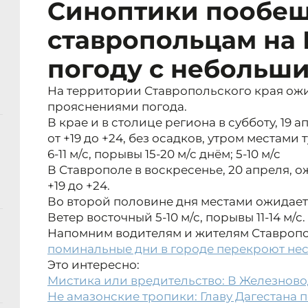
Синоптики пообе
ставропольцам на 
погоду с небольш
На территории Ставропольского края ожи
прояснениями погода.
В крае и в столице региона в субботу, 19 
от +19 до +24, без осадков, утром местами 
6-11 м/с, порывы 15-20 м/с днём; 5-10 м/с
В Ставрополе в воскресенье, 20 апреля, 
+19 до +24.
Во второй половине дня местами ожидае
Ветер восточный 5-10 м/с, порывы 11-14 м/с.
Напомним водителям и жителям Ставропо
поминальные дни в городе перекроют нес
Это интересно:
Мистика или вредительство: В Железново
Не амазонские тропики: Главу Дагестана 