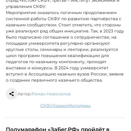
отряд «Исток» СКФУ, третье – институт экономики и
управления СКФУ.
Мероприятие оказалось логичным продолжением
системной работы СКФУ по развитию партнёрства с
казачьим сообществом. Стоит отметить, что стороны
уже реализуют ряд общих инициатив. Так, в 2023 году
было подписано соглашение о сотрудничестве, на
площадке университета регулярно организуют
круглые столы, семинары и лектории, реализуется
цикл программ повышения квалификации для
педагогов по казачьему компоненту, проходят
выставки и конкурсы. В 2024 году университет
вступил в Ассоциацию казачьих вузов России, заявив
о создании первичного казачьего общества.
Автор:
Роман Новоселов
СКФУ
казаки
молодежь
Полумарафон «ЗаБег.РФ» пройдёт в