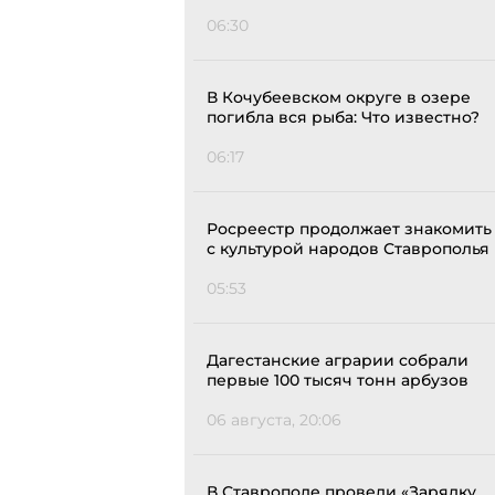
06:30
В Кочубеевском округе в озере
погибла вся рыба: Что известно?
06:17
Росреестр продолжает знакомить
с культурой народов Ставрополья
05:53
Дагестанские аграрии собрали
первые 100 тысяч тонн арбузов
06 августа, 20:06
В Ставрополе провели «Зарядку