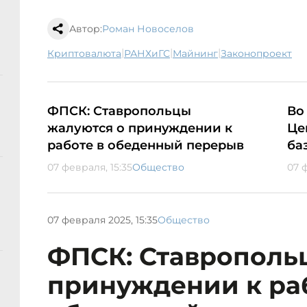
Автор:
Роман Новоселов
|
|
|
криптовалюта
РАНХиГС
майнинг
законопроект
ФПСК: Ставропольцы
Во
жалуются о принуждении к
Це
работе в обеденный перерыв
ба
07 февраля, 15:35
Общество
07 ф
07 февраля 2025, 15:35
Общество
ФПСК: Ставрополь
принуждении к раб