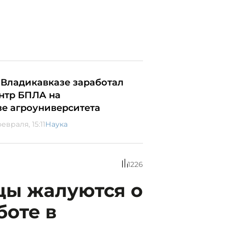
 Владикавказе заработал
нтр БПЛА на
зе агроуниверситета
евраля, 15:11
Наука
1226
цы жалуются о
оте в