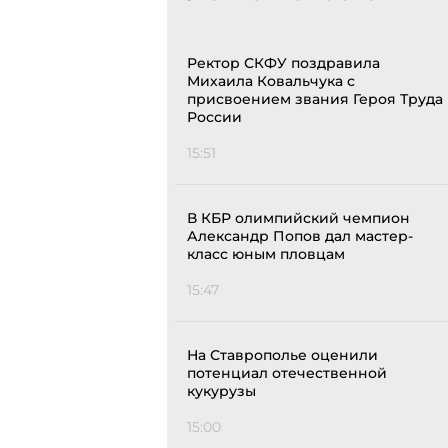
Ректор СКФУ поздравила
Михаила Ковальчука с
присвоением звания Героя Труда
России
15:51
В КБР олимпийский чемпион
Александр Попов дал мастер-
класс юным пловцам
15:47
На Ставрополье оценили
потенциал отечественной
кукурузы
15:00