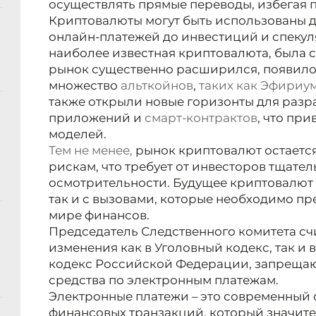
осуществлять прямые переводы, избегая 
Криптовалюты могут быть использованы д
онлайн-платежей до инвестиций и спекул
наиболее известная криптовалюта, была соз
рынок существенно расширился, появил
множество
альткойнов
,
таких как
Эфириу
также открыли новые горизонты для раз
приложений и
смарт-контрактов
, что пр
моделей.
Тем не менее,
рынок криптовалют остаетс
рискам, что требует от инвесторов тщател
осмотрительности. Будущее криптовалют 
так и с вызовами, которые необходимо пр
мире финансов.
Председатель Следственного комитета счи
изменения как в Уголовный кодекс, так и
кодекс Российской Федерации, запреща
средства по электронным платежам.
Электронные платежи – это современный
финансовых транзакций, который значите