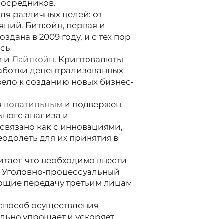
посредников.
ля различных целей: от
яций. Биткойн, первая и
дана в 2009 году, и с тех пор
ось
м
и
Лайткойн
. Криптовалюты
работки децентрализованных
ивело к созданию новых бизнес-
я
волатильным
и подвержен
ьного анализа и
связано как с инновациями,
еодолеть для их принятия в
тает, что необходимо внести
 в Уголовно-процессуальный
ющие передачу третьим лицам
 способ осуществления
льно упрощает и ускоряет