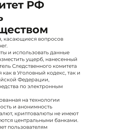
итет РФ
ь
ществом
, касающиеся вопросов
ег.
ты и использовать данные
возместить ущерб, нанесенный
ель Следственного комитета
 как в Уголовный кодекс, так и
ийской Федерации,
едства по электронным
ованная на технологии
ность и анонимность
валют, криптовалюты не имеют
уются центральными банками.
яет пользователям