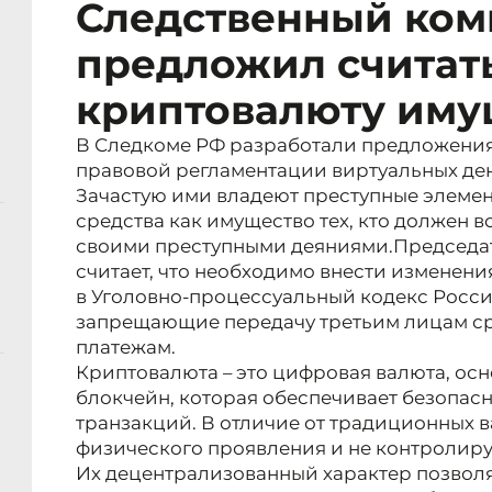
Следственный ком
предложил считат
криптовалюту иму
В Следкоме РФ разработали предложения
правовой регламентации виртуальных ден
Зачастую ими владеют преступные элемен
средства как имущество тех, кто должен 
своими преступными деяниями.Председат
считает, что необходимо внести изменения
в Уголовно-процессуальный кодекс Росс
запрещающие передачу третьим лицам ср
платежам.
Криптовалюта – это цифровая валюта, осн
блокчейн, которая обеспечивает безопас
транзакций. В отличие от традиционных 
физического проявления и не контролир
Их децентрализованный характер позвол