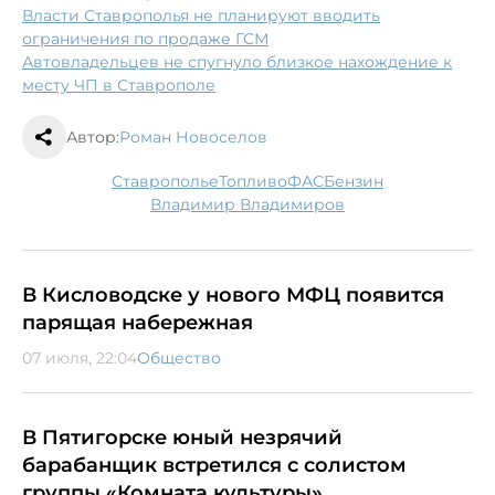
Власти Ставрополья не планируют вводить
ограничения по продаже ГСМ
Автовладельцев не спугнуло близкое нахождение к
месту ЧП в Ставрополе
Автор:
Роман Новоселов
Ставрополье
топливо
ФАС
бензин
Владимир Владимиров
В Кисловодске у нового МФЦ появится
парящая набережная
07 июля, 22:04
Общество
В Пятигорске юный незрячий
барабанщик встретился с солистом
группы «Комната культуры»