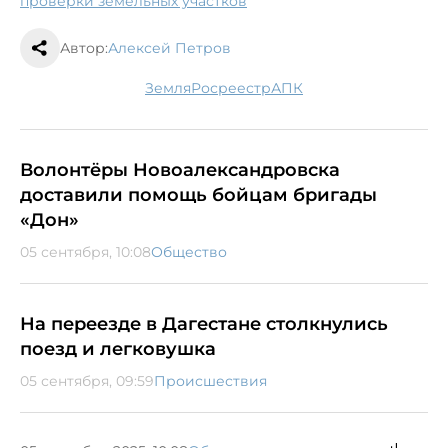
проверки земельных участков
Автор:
Алексей Петров
земля
Росреестр
АПК
Волонтёры Новоалександровска
доставили помощь бойцам бригады
«Дон»
05 сентября, 10:08
Общество
На переезде в Дагестане столкнулись
поезд и легковушка
05 сентября, 09:59
Происшествия