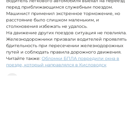
Водитель легкового автомобиля выехал на переезд
перед приближающимся служебным поездом.
Машинист применил экстренное торможение, но
расстояние было слишком маленьким, и
столкновения избежать не удалось.
На движение других поездов ситуация не повлияла.
Железнодорожники призвали водителей проявлять
бдительность при пересечении железнодорожных
путей и соблюдать правила дорожного движения.
Читайте также:
Обломки БПЛА повредили окна в
поезде, который направлялся в Кисловодск
Автор:
Алексей Петров
поезд
железная дорога
Дагестан
В фонде капремонта Ставрополья
развеяли фейк о «сокращении
финансирования»